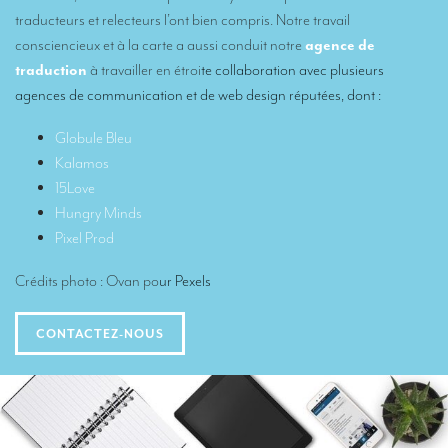
Des traducteurs pour le secteur du tourisme
traducteurs et relecteurs l’ont bien compris. Notre travail
consciencieux et à la carte a aussi conduit notre
agence de
Des traducteurs pour le sport
traduction
à travailler en étroi
te collaboration avec plusieurs
Des traducteurs pour les Musées
agences de communication et de web design réputées, dont :
Des traducteurs pour vos festivals et événements
Globule Bleu
Kalamos
Des traducteurs pour la presse, le lifestyle et la communication
15Love
Des traducteurs pour la gastronomie et l’oenologie
Hungry Minds
Pixel Prod
Combien coûte une traduction ?
Crédits photo : Ovan po
ur
Pexels
MATÉRIEL
Matériel d’interprétation : présentation générale
CONTACTEZ-NOUS
Cabines d’interprétation de conférences
Cabines d’interprétation mobiles (en kit)
Kit d’interprétation mobile – aussi appelé « Bidule »