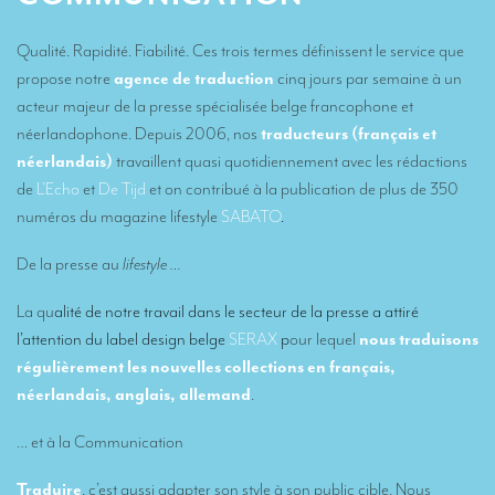
Interprétation simultanée à distance (en ligne)
Conseils pour organiser votre visioconférence multilingue
Qualité. Rapidité. Fiabilité. Ces trois termes définissent le service que
propose notre
agence de traduction
cinq jours par semaine à un
Des interprètes au niveau européen
acteur majeur de la presse spécialisée belge francophone et
Interprétation simultanée en cabine
néerlandophone. Depuis 2006, nos
traducteurs (français et
néerlandais)
travaillent quasi quotidiennement avec les rédactions
Interprétation simultanée mobile
de
L’Echo
et
De Tijd
et on contribué à la publication de plus de 350
Interprétation simultanée pour petits groupes
numéros du magazine lifestyle
SABATO
.
Accompagnement de personnalités
De la presse au
lifestyle …
Des interprètes à Bruxelles
La qu
alité de notre travail dans le secteur de la presse a attiré
l’attention du label design belge
SERAX
p
our lequel
nous traduisons
Des interprètes de conférences à Liège
régulièrement les nouvelles collections en français,
Combien coûte un interprète ?
néerlandais, anglais, allemand
.
TRADUCTION
… et à la Communication
Des traducteurs pour des expositions internationales
Traduire
, c’est aussi adapter son style à son public cible. Nous