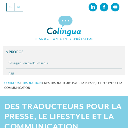
FR
NL
À PROPOS
Colingua, en quelques mots…
RSE
COLINGUA
>
TRADUCTION
>
DES TRADUCTEURS POUR LA PRESSE, LE LIFESTYLE ET LA
Nos derniers projets
COMMUNICATION
Nos références
DES TRADUCTEURS POUR LA
INTERPRÉTATION
PRESSE, LE LIFESTYLE ET LA
Nos services d’interprétation
COMMUNICATION