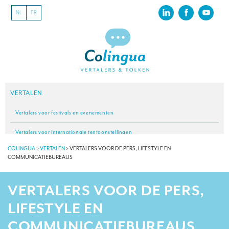
NL
FR
VERTALEN
Vertalers voor festivals en evenementen
Vertalers voor internationale tentoonstellingen
COLINGUA
>
VERTALEN
>
VERTALERS VOOR DE PERS, LIFESTYLE EN
Vertalers voor musea
COMMUNICATIEBUREAUS
Vertalers voor de sportsector
VERTALERS VOOR DE PERS,
Vertalers voor de toeristische sector
LIFESTYLE EN
Vertalers voor de gastronomische en wijnsector
COMMUNICATIEBUREAUS