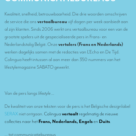
Vertalers voor de pers, lifestyle en communicatiebureaus
Hoeveel kost een vertaling?
Kwaliteit, snelheid, betrouwbaarheid. Die drie woorden omschrijven
de service die ons
vertaalbureau
vijf dagen per week aanbiedt aan
OVER COLINGUA
al zijn klanten. Sinds 2006 werkt ons vertaalbureau voor een van de
Ons vertaalbureau
grootste spelers uit de gespecialiseerde pers in Frans- en
Nederlandstalig België. Onze
vertalers (Frans en Nederlands)
Recent
werken dagelijks samen met de redacties van L’Echo en De Tijd.
MVE
Colingua heeft intussen al aan meer dan 350 nummers van het
lifestylemagazine SABATO gewerkt.
Referenties
TOLKEN
Van de pers langs
lifestyle …
Tolken
Simultaantolken op afstand
De kwaliteit van onze teksten voor de pers is het Belgische designlabel
SERAX
niet ontgaan.
Colingua
vertaalt
regelmatig de nieuwe
Een meertalige videoconferentie organiseren
collecties naar het
Frans, Nederlands, Engels
en
Duits
.
Tolken op Europees niveau
… tot communicatiebureaus