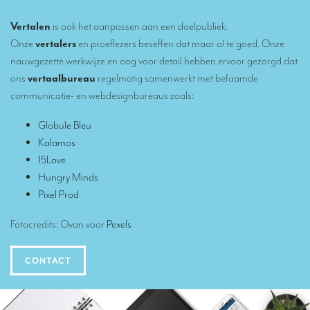
Conferentietolken in Brussel
Vertalen
is ook het aanpassen aan een doelpubliek.
Simultaantolken in cabines
Onze
vertalers
en proeflezers beseffen dat maar al te goed. Onze
nauwgezette werkwijze en oog voor detail hebben ervoor gezorgd dat
Mobiel simultaantolken
ons
vertaalbureau
regelmatig samenwerkt met befaamde
Simultaantolken voor kleine groepen
communicatie- en webdesignbureaus zoals
:
Tolken voor vips
Globule Bleu
Verbindingstolken
Kalamos
15Love
Hoeveel kost een conferentietolk?
Hungry Minds
Pixel Prod
TOLKMATERIAAL
Monteerbare cabines
Fotocredits: Ovan voor
Pexels
Tolkencabines
CONTACT
Tolkenkoffer
CONTACT