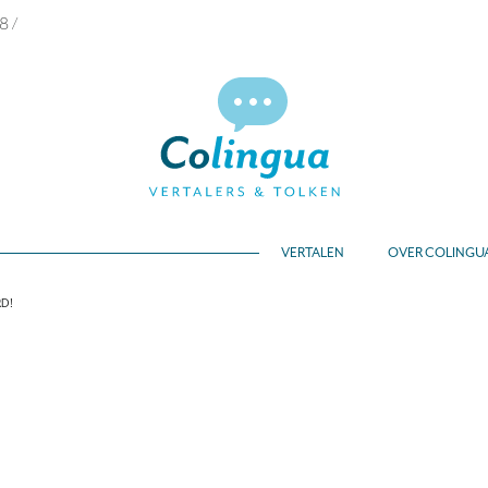
68
/
VERTALEN
OVER COLINGU
D!