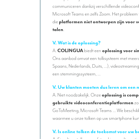
communiceren dankzij verschillende videoconf
Microsoft Teams en zelfs Zoom. Het probleem vo
die
platformen niet ontworpen zijn voor 
talen
.
V. Wat is de oplossing?
A.
COLINGUA
biedt een
oplossing voor s
Ons aanbod omvat een tolksysteem met meerde
Spaans, Nederlands, Duits, …), videostreamin
een stemmingssysteem, …
V. Uw klanten moeten dus leren om een 
A. Niet noodzakelijk. Onze
oplossing is comp
gebruikte videoconferentieplatformen
zo
GoToMeeting, Microsoft Teams … We beschikke
waarmee u onze tolken op uw smartphone kun
V. Is online tolken de toekomst voor uw 