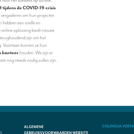
 voor het tolkwerk op locatie.
f tijdens de COVID-19-crisis
.
n vergaderen om hun projecten
en hebben een snelle en
online oplossing biedt nieuwe
 terughoudend zijn om het
ng. Voortaan kunnen ze hun
n kantoor
houden. We zijn er
tie nog steeds nodig zullen zijn.
COLINGUA VERT
ALGEMENE
N
GEBRUIKSVOORWAARDEN WEBSITE