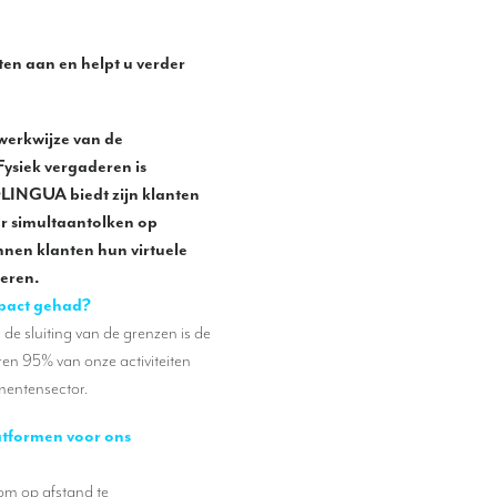
ten aan en helpt u verder
werkwijze van de
ysiek vergaderen is
OLINGUA biedt zijn klanten
r simultaantolken op
nnen klanten hun virtuele
seren.
impact gehad?
 de sluiting van de grenzen is de
oren 95% van onze activiteiten
mentensector.
latformen voor ons
om op afstand te