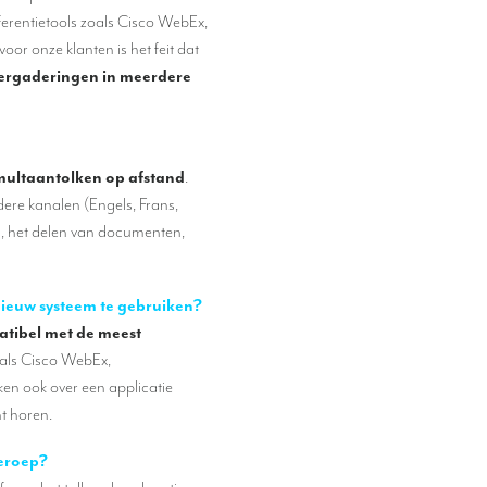
erentietools zoals Cisco WebEx,
or onze klanten is het feit dat
vergaderingen in meerdere
imultaantolken op afstand
.
re kanalen (Engels, Frans,
g, het delen van documenten,
nieuw systeem te gebruiken?
atibel met de meest
als Cisco WebEx,
n ook over een applicatie
t horen.
beroep?