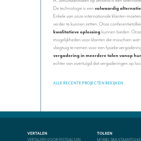
A. Simultaantolken op afstand is een alternatief
De technologie is een
volwaardig alternatie
Enkele van onze internationale klanten moete
verder te kunnen zetten. Onze conferentietolk
kwalitatieve oplossing
kunnen bieden. Onze 
mogelijkheden voor klanten die misschien wat
vliegtuig te nemen voor een fysieke vergaderi
vergadering in meerdere talen vanop hu
echter van overtuigd dat vergaderingen op loca
ALLE RECENTE PROJECTEN BEKIJKEN
VERTALEN
TOLKEN
VERTALERS VOOR FESTIVALS EN
MOBIEL SIMULTAANTOLKE