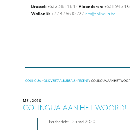
Brussel:
+32 2 318 14 84
/
Vlaanderen:
+32 11 94 24 
Wallonië:
+ 32 4 366 10 22
/
info@colingua.be
COLINGUA
>
ONS VERTAALBUREAU
>
RECENT
>
COLINGUA AAN HET WOOR
MEI, 2020
COLINGUA AAN HET WOORD!
Persbericht – 25 mei 2020