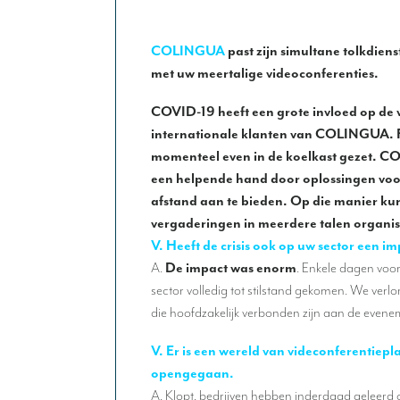
COLINGUA
past zijn simultane tolkdiens
met uw meertalige videoconferenties.
COVID-19 heeft een grote invloed op de 
internationale klanten van COLINGUA. F
momenteel even in de koelkast gezet. C
een helpende hand door oplossingen voo
afstand aan te bieden. Op die manier ku
vergaderingen in meerdere talen organi
V. Heeft de crisis ook op uw sector een 
A.
De impact was enorm
. Enkele dagen voor
sector volledig tot stilstand gekomen. We verl
die hoofdzakelijk verbonden zijn aan de evene
V. Er is een wereld van videconferentiep
opengegaan.
A. Klopt, bedrijven hebben inderdaad geleerd 