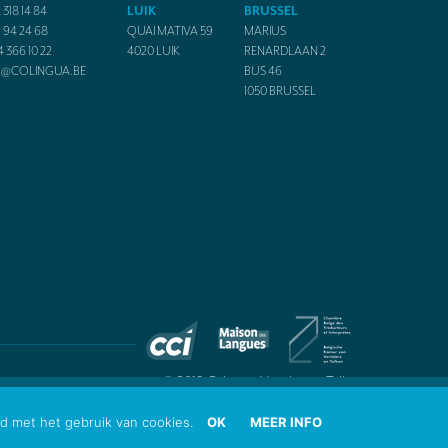
 318 14 84
LUIK
BRUSSEL
1 94 24 68
QUAI MATIVA 59
MARIUS
4 366 10 22
4020
LUIK
RENARDLAAN 2
O@COLINGUA.BE
BUS 46
1050
BRUSSEL
© 2019 Colingua Vertalers en Tolken
d met het gebruik van cookies.
OK
MEER INFO