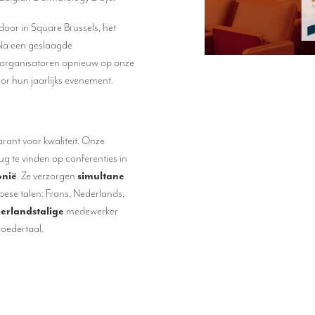
oor in Square Brussels, het
 Na een geslaagde
 organisatoren opnieuw op onze
or hun jaarlijks evenement.
arant voor kwaliteit. Onze
erug te vinden op conferenties in
onië
. Ze verzorgen
simultane
ese talen: Frans, Nederlands,
erlandstalige
medewerker
oedertaal.