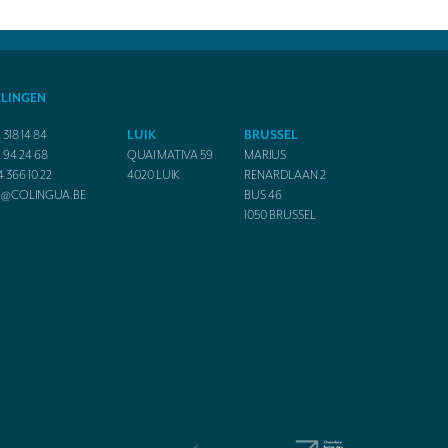
ALINGEN
 318 14 84
LUIK
BRUSSEL
1 94 24 68
QUAI MATIVA 59
MARIUS
4 366 10 22
4020
LUIK
RENARDLAAN 2
O@COLINGUA.BE
BUS 46
1050
BRUSSEL