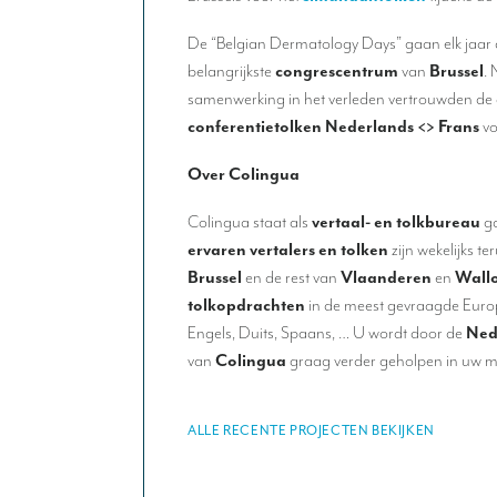
De “Belgian Dermatology Days” gaan elk jaar d
belangrijkste
congrescentrum
van
Brussel
.
samenwerking in het verleden vertrouwden de
conferentietolken Nederlands <> Frans
vo
Over Colingua
Colingua staat als
vertaal- en tolkbureau
g
ervaren vertalers en tolken
zijn wekelijks t
Brussel
en de rest van
Vlaanderen
en
Wall
tolkopdrachten
in de meest gevraagde Europ
Engels, Duits, Spaans, … U wordt door de
Ned
van
Colingua
graag verder geholpen in uw m
ALLE RECENTE PROJECTEN BEKIJKEN