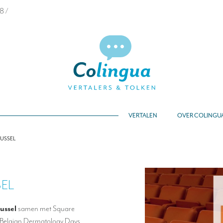
68
/
VERTALEN
OVER COLINGU
RUSSEL
SEL
ussel
samen met Square
e Belgian Dermatology Days.