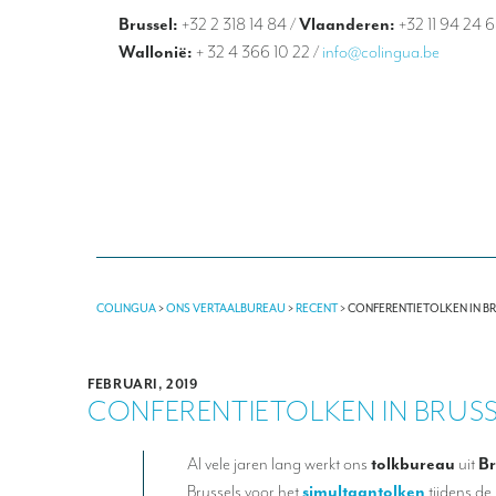
Brussel:
+32 2 318 14 84
/
Vlaanderen:
+32 11 94 24 
Wallonië:
+ 32 4 366 10 22
/
info@colingua.be
COLINGUA
>
ONS VERTAALBUREAU
>
RECENT
>
CONFERENTIETOLKEN IN B
FEBRUARI, 2019
CONFERENTIETOLKEN IN BRUS
Al vele jaren lang werkt ons
tolkbureau
uit
Br
Brussels voor het
simultaantolken
tijdens d