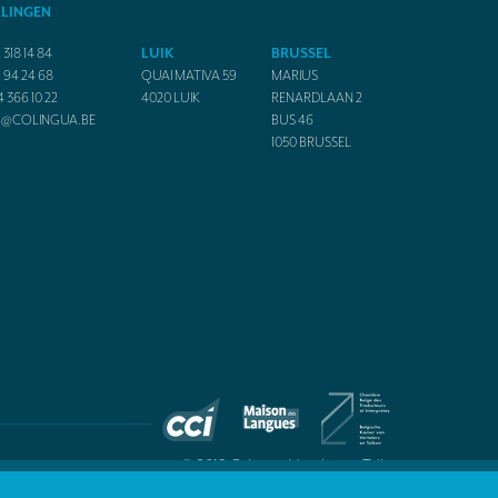
ALINGEN
 318 14 84
LUIK
BRUSSEL
1 94 24 68
QUAI MATIVA 59
MARIUS
4 366 10 22
4020
LUIK
RENARDLAAN 2
O@COLINGUA.BE
BUS 46
1050
BRUSSEL
© 2019 Colingua Vertalers en Tolken