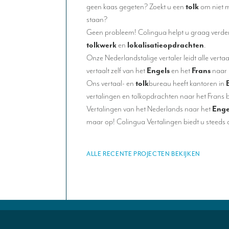
geen kaas gegeten? Zoekt u een
tolk
om niet 
staan?
Geen probleem! Colingua helpt u graag verde
tolkwerk
en
lokalisatieopdrachten
.
Onze Nederlandstalige vertaler leidt alle vert
vertaalt zelf van het
Engels
en het
Frans
naar 
Ons vertaal- en
tolk
bureau heeft kantoren in
vertalingen en tolkopdrachten naar het Frans b
Vertalingen van het Nederlands naar het
Enge
maar op! Colingua Vertalingen biedt u steeds de
ALLE RECENTE PROJECTEN BEKIJKEN