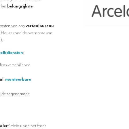
s het
belangrijkste
iensten van ons
vertaalbureau
y House rond de overname van
).
tolkdiensten
:
dens verschillende
al
:
monteerbare
, de zogenaamde
taler
? Hebt u van het Frans