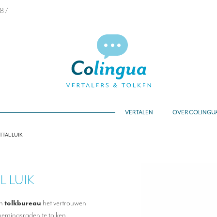
68
/
VERTALEN
OVER COLINGU
TAL LUIK
 LUIK
en
tolkbureau
het vertrouwen
nemingsraden te tolken.