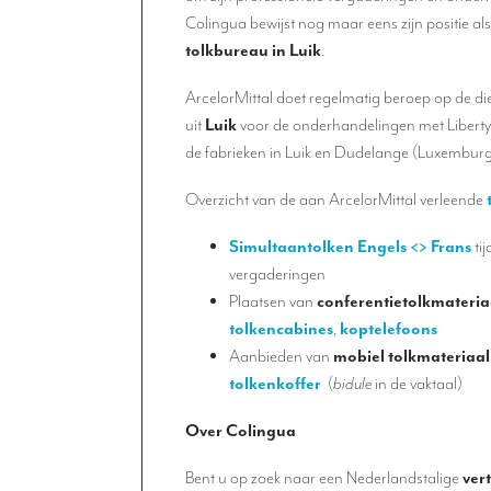
Colingua bewijst nog maar eens zijn positie al
tolkbureau
in Luik
.
ArcelorMittal doet regelmatig beroep op de d
uit
Luik
voor de onderhandelingen met Libert
de fabrieken in Luik en Dudelange (Luxemburg
Overzicht van de aan ArcelorMittal verleende
Simultaantolken Engels <> Frans
tij
vergaderingen
Plaatsen van
conferentietolkmateria
tolkencabines
,
koptelefoons
Aanbieden van
mobiel tolkmateriaal
tolkenkoffer
(
bidule
in de vaktaal)
Over Colingua
Bent u op zoek naar een Nederlandstalige
ver