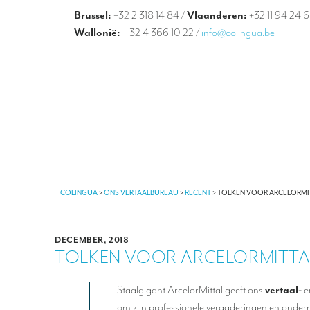
Brussel:
+32 2 318 14 84
/
Vlaanderen:
+32 11 94 24 
Wallonië:
+ 32 4 366 10 22
/
info@colingua.be
COLINGUA
>
ONS VERTAALBUREAU
>
RECENT
>
TOLKEN VOOR ARCELORMIT
DECEMBER, 2018
TOLKEN VOOR ARCELORMITTAL
Staalgigant ArcelorMittal geeft ons
vertaal-
om zijn professionele vergaderingen en onder