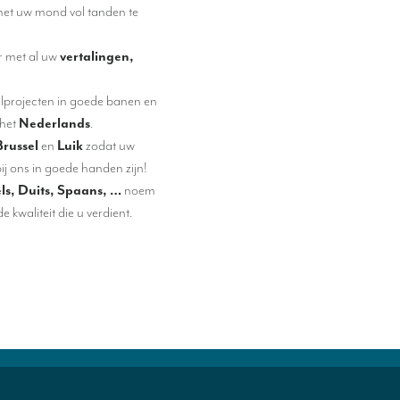
met uw mond vol tanden te
r met al uw
vertalingen,
aalprojecten in goede banen en
het
Nederlands
.
Brussel
en
Luik
zodat uw
ij ons in goede handen zijn!
ls, Duits, Spaans, …
noem
 kwaliteit die u verdient.