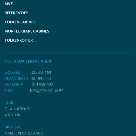
MVE
REFERENTIES
TOLKENCABINES
MONTEERBARE CABINES
TOLKENKOFFER
COLINGUA VERTALINGEN
BRUSSEL
+32 2 318 14 84
VLAANDEREN
+32 11 94 24 68
WALLONIË
+ 32 4 366 10 22
E-MAIL
INFO@COLINGUA.BE
LUIK
QUAI MATIVA 59
4020
LUIK
BRUSSEL
MARIUS RENARDLAAN 2