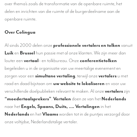
over thema’s zoals de transformatie van de openbare ruimte, het
Tolken op Europees niveau
delen en inrichten van die ruimte of de burgerdeelname aan de
Conferentietolken in Brussel
openbare ruimte.
Simultaantolken in cabines
Over Colingua
Mobiel simultaantolken
Al sinds 2000 delen onze
professionele vertalers en tolken
vanuit
Simultaantolken voor kleine groepen
Luik
en
Brussel
hun passie met al onze klanten. We zijn meer dan
louter een
vertaal
– en tolkbureau. Onze
conferentietolken
Tolken voor vips
begeleiden u in de organisatie van uw meertalige evenement en
Verbindingstolken
zorgen voor een
simultane vertaling
, terwijl onze
vertalers
u met
raad en daad bijstaan om
uw website te lokaliseren
en voor uw
Hoeveel kost een conferentietolk?
verschillende doelpublieken relevant te maken. Al onze
vertalers
zijn
“moedertaalsprekers”
.
Vertalen
doen ze van het
Nederlands
TOLKMATERIAAL
naar het
Engels, Spaans, Duits, …. Vertalingen
in het
Monteerbare cabines
Nederlands
en het
Vlaams
worden tot in de puntjes verzorgd door
onze voltijdse, Nederlandstalige vertaler.
Tolkencabines
Tolkenkoffer