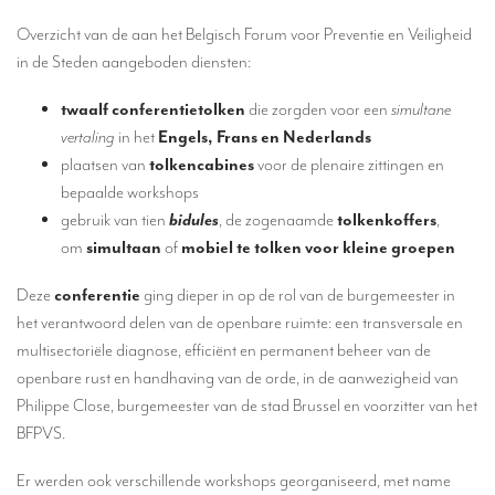
Vertalers voor de gastronomische en wijnsector
Overzicht van de aan het Belgisch Forum voor Preventie en Veiligheid
Vertalers voor de pers, lifestyle en communicatiebureaus
in de Steden aangeboden diensten:
Hoeveel kost een vertaling?
twaalf conferentietolken
die zorgden voor een
simultane
OVER COLINGUA
vertaling
in het
Engels, Frans en Nederlands
plaatsen van
tolkencabines
voor de plenaire zittingen en
Ons vertaalbureau
bepaalde workshops
gebruik van tien
bidules
, de zogenaamde
tolkenkoffers
,
Recent
om
simultaan
of
mobiel te tolken voor kleine groepen
MVE
Deze
conferentie
ging dieper in op de rol van de burgemeester in
Referenties
het verantwoord delen van de openbare ruimte: een transversale en
TOLKEN
multisectoriële diagnose, efficiënt en permanent beheer van de
openbare rust en handhaving van de orde, in de aanwezigheid van
Tolken
Philippe Close, burgemeester van de stad Brussel en voorzitter van het
Simultaantolken op afstand
BFPVS.
Een meertalige videoconferentie organiseren
Er werden ook verschillende workshops georganiseerd, met name