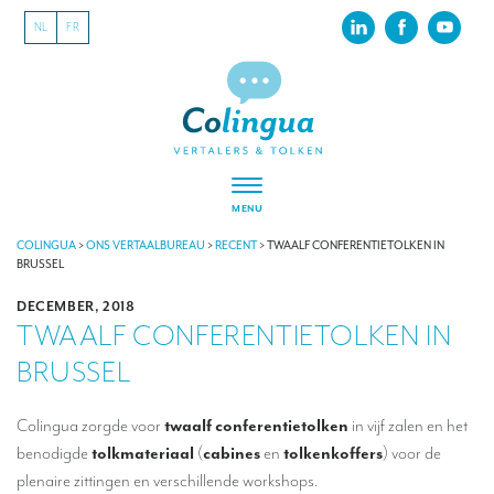
NL
FR
MENU
VERTALEN
COLINGUA
>
ONS VERTAALBUREAU
>
RECENT
>
TWAALF CONFERENTIETOLKEN IN
BRUSSEL
Vertalers voor festivals en evenementen
DECEMBER, 2018
TWAALF CONFERENTIETOLKEN IN
Vertalers voor internationale tentoonstellingen
BRUSSEL
Vertalers voor musea
Vertalers voor de sportsector
Colingua zorgde voor
twaalf conferentietolken
in vijf zalen en het
benodigde
tolkmateriaal
(
cabines
en
tolkenkoffers
) voor de
Vertalers voor de toeristische sector
plenaire zittingen en verschillende workshops.