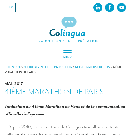
FR
MENU
À PROPOS
COLINGUA
>
NOTRE AGENCE DE TRADUCTION
>
NOS DERNIERS PROJETS
>
41ÈME
MARATHON DE PARIS
Colingua, en quelques mots…
MAI, 2017
41ÈME MARATHON DE PARIS
RSE
Nos derniers projets
Traduction du 41ème Marathon de Paris et de la communication
officielle de l’épreuve.
Nos références
INTERPRÉTATION
– Depuis 2010, les traducteurs de Colingua travaillent en étroite
collaboration avec les organisateurs du Marathon de Paris pour