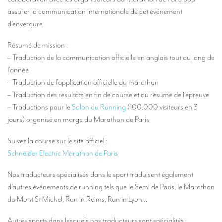
Nos services d’interprétation
assurer la communication internationale de cet événement
Interprétation simultanée à distance (en ligne)
d’envergure.
Conseils pour organiser votre visioconférence multilingue
Résumé de mission :
– Traduction de la communication officielle en anglais tout au long de
Des interprètes au niveau européen
l’année
Interprétation simultanée en cabine
– Traduction de l’application officielle du marathon
– Traduction des résultats en fin de course et du résumé de l’épreuve
Interprétation simultanée mobile
– Traductions pour le
Salon du Running
(100.000 visiteurs en 3
Interprétation simultanée pour petits groupes
jours) organisé en marge du Marathon de Paris
Accompagnement de personnalités
Suivez la course sur le site officiel :
Schneider Electric Marathon de Paris
Des interprètes à Bruxelles
Des interprètes de conférences à Liège
Nos traducteurs spécialisés dans le sport traduisent également
d’autres événements de running tels que le Semi de Paris, le Marathon
Combien coûte un interprète ?
du Mont St Michel, Run in Reims, Run in Lyon…
TRADUCTION
Autres sports dans lesquels nos traducteurs sont spécialités :