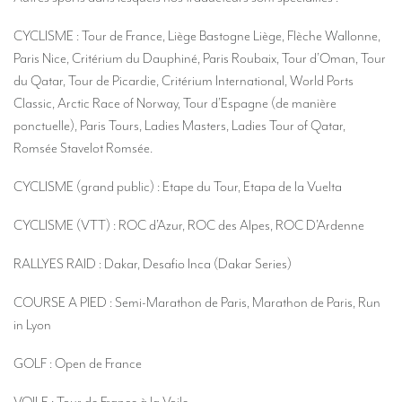
Des traducteurs pour des expositions internationales
CYCLISME : Tour de France, Liège Bastogne Liège, Flèche Wallonne,
Des traducteurs pour le secteur du tourisme
Paris Nice, Critérium du Dauphiné, Paris Roubaix, Tour d’Oman, Tour
du Qatar, Tour de Picardie, Critérium International, World Ports
Des traducteurs pour le sport
Classic, Arctic Race of Norway, Tour d’Espagne (de manière
Des traducteurs pour les Musées
ponctuelle), Paris Tours, Ladies Masters, Ladies Tour of Qatar,
Romsée Stavelot Romsée.
Des traducteurs pour vos festivals et événements
CYCLISME (grand public) : Etape du Tour, Etapa de la Vuelta
Des traducteurs pour la presse, le lifestyle et la communication
Des traducteurs pour la gastronomie et l’oenologie
CYCLISME (VTT) : ROC d’Azur, ROC des Alpes, ROC D’Ardenne
Combien coûte une traduction ?
RALLYES RAID : Dakar, Desafio Inca (Dakar Series)
MATÉRIEL
COURSE A PIED : Semi-Marathon de Paris, Marathon de Paris, Run
in Lyon
Matériel d’interprétation : présentation générale
Cabines d’interprétation de conférences
GOLF : Open de France
Cabines d’interprétation mobiles (en kit)