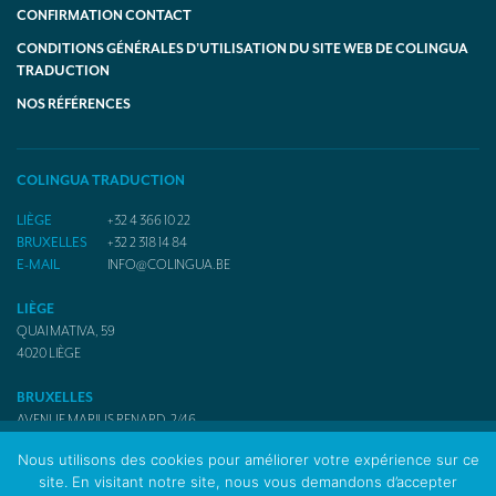
CONFIRMATION CONTACT
CONDITIONS GÉNÉRALES D’UTILISATION DU SITE WEB DE COLINGUA
TRADUCTION
NOS RÉFÉRENCES
COLINGUA TRADUCTION
LIÈGE
+32 4 366 10 22
BRUXELLES
+32 2 318 14 84
E-MAIL
INFO@COLINGUA.BE
LIÈGE
QUAI MATIVA, 59
4020
LIÈGE
BRUXELLES
AVENUE MARIUS RENARD, 2/46
1070
BRUXELLES
Nous utilisons des cookies pour améliorer votre expérience sur ce
site. En visitant notre site, nous vous demandons d’accepter