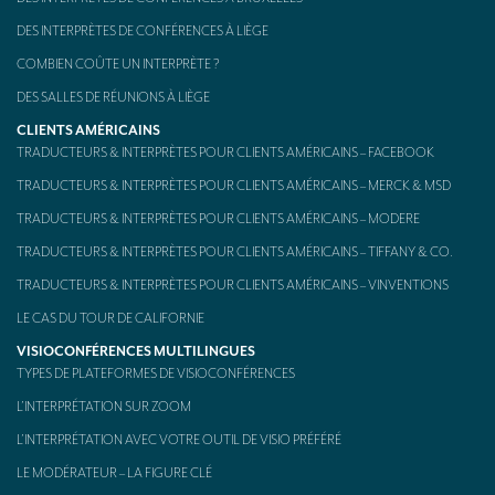
Kit d’interprétation mobile – aussi appelé « Bidule »
DES INTERPRÈTES DE CONFÉRENCES À LIÈGE
COMBIEN COÛTE UN INTERPRÈTE ?
CONTACT
DES SALLES DE RÉUNIONS À LIÈGE
CLIENTS AMÉRICAINS
TRADUCTEURS & INTERPRÈTES POUR CLIENTS AMÉRICAINS – FACEBOOK
TRADUCTEURS & INTERPRÈTES POUR CLIENTS AMÉRICAINS – MERCK & MSD
TRADUCTEURS & INTERPRÈTES POUR CLIENTS AMÉRICAINS – MODERE
TRADUCTEURS & INTERPRÈTES POUR CLIENTS AMÉRICAINS – TIFFANY & CO.
TRADUCTEURS & INTERPRÈTES POUR CLIENTS AMÉRICAINS – VINVENTIONS
LE CAS DU TOUR DE CALIFORNIE
VISIOCONFÉRENCES MULTILINGUES
TYPES DE PLATEFORMES DE VISIOCONFÉRENCES
L’INTERPRÉTATION SUR ZOOM
L’INTERPRÉTATION AVEC VOTRE OUTIL DE VISIO PRÉFÉRÉ
LE MODÉRATEUR – LA FIGURE CLÉ