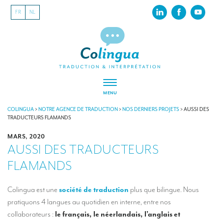
FR
NL
MENU
À PROPOS
COLINGUA
>
NOTRE AGENCE DE TRADUCTION
>
NOS DERNIERS PROJETS
>
AUSSI DES
TRADUCTEURS FLAMANDS
Colingua, en quelques mots…
MARS, 2020
AUSSI DES TRADUCTEURS
RSE
FLAMANDS
Nos derniers projets
Nos références
Colingua est une
société de traduction
plus que bilingue. Nous
pratiquons 4 langues au quotidien en interne, entre nos
INTERPRÉTATION
collaborateurs :
le français, le néerlandais, l’anglais et