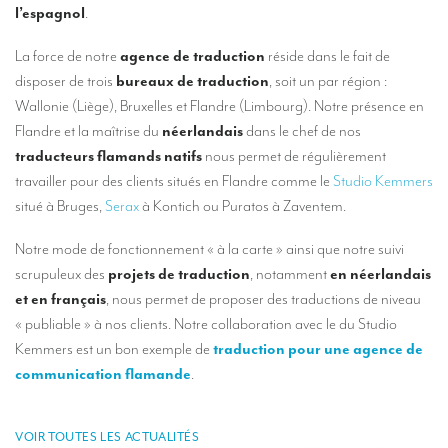
Nos services d’interprétation
l’espagnol
.
Interprétation simultanée à distance (en ligne)
La force de notre
agence de traduction
réside dans le fait de
disposer de trois
bureaux de traduction
, soit un par région :
Conseils pour organiser votre visioconférence multilingue
Wallonie (Liège), Bruxelles et Flandre (Limbourg). Notre présence en
Des interprètes au niveau européen
Flandre et la maîtrise du
néerlandais
dans le chef de nos
traducteurs flamands natifs
nous permet de régulièrement
Interprétation simultanée en cabine
travailler pour des clients situés en Flandre comme le
Studio Kemmers
Interprétation simultanée mobile
situé à Bruges,
Serax
à Kontich ou Puratos à Zaventem.
Interprétation simultanée pour petits groupes
Notre mode de fonctionnement « à la carte » ainsi que notre suivi
scrupuleux des
projets de traduction
, notamment
en néerlandais
Accompagnement de personnalités
et en français
, nous permet de proposer des traductions de niveau
Des interprètes à Bruxelles
« publiable » à nos clients. Notre collaboration avec le du Studio
Kemmers est un bon exemple de
traduction pour une agence de
Des interprètes de conférences à Liège
communication flamande
.
Combien coûte un interprète ?
TRADUCTION
VOIR TOUTES LES ACTUALITÉS