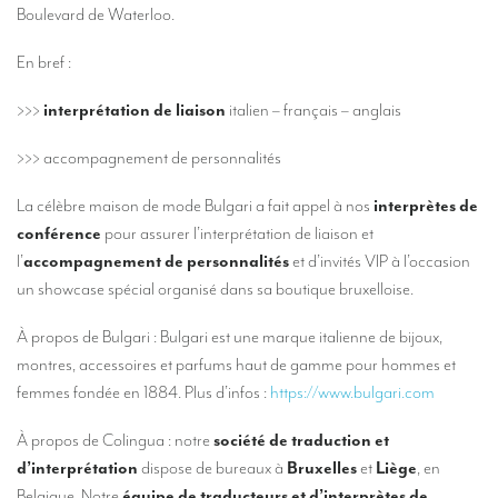
Nos services d’interprétation
Boulevard de Waterloo.
Interprétation simultanée à distance (en ligne)
En bref :
Conseils pour organiser votre visioconférence multilingue
>>>
interprétation de liaison
italien – français – anglais
Des interprètes au niveau européen
>>> accompagnement de personnalités
Interprétation simultanée en cabine
La célèbre maison de mode Bulgari a fait appel à nos
interprètes de
Interprétation simultanée mobile
conférence
pour assurer l’interprétation de liaison et
l’
accompagnement de personnalités
et d’invités VIP à l’occasion
Interprétation simultanée pour petits groupes
un showcase spécial organisé dans sa boutique bruxelloise.
Accompagnement de personnalités
À propos de Bulgari : Bulgari est une marque italienne de bijoux,
Des interprètes à Bruxelles
montres, accessoires et parfums haut de gamme pour hommes et
Des interprètes de conférences à Liège
femmes fondée en 1884. Plus d’infos :
https://www.bulgari.com
Combien coûte un interprète ?
À propos de Colingua : notre
société de traduction et
d’interprétation
dispose de bureaux à
Bruxelles
et
Liège
, en
TRADUCTION
Belgique. Notre
équipe de traducteurs et d’interprètes de