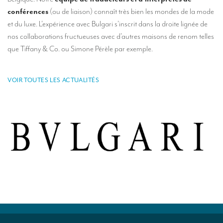
Des traducteurs pour des expositions internationales
conférences
(ou de liaison) connaît très bien les mondes de la mode
et du luxe. L’expérience avec Bulgari s’inscrit dans la droite lignée de
Des traducteurs pour le secteur du tourisme
nos collaborations fructueuses avec d’autres maisons de renom telles
Des traducteurs pour le sport
que Tiffany & Co. ou Simone Pérèle par exemple.
Des traducteurs pour les Musées
VOIR TOUTES LES ACTUALITÉS
Des traducteurs pour vos festivals et événements
Des traducteurs pour la presse, le lifestyle et la communication
Des traducteurs pour la gastronomie et l’oenologie
Combien coûte une traduction ?
MATÉRIEL
Matériel d’interprétation : présentation générale
Cabines d’interprétation de conférences
Cabines d’interprétation mobiles (en kit)