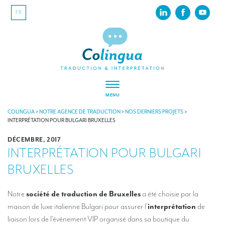
FR
MENU
À PROPOS
COLINGUA
>
NOTRE AGENCE DE TRADUCTION
>
NOS DERNIERS PROJETS
>
INTERPRÉTATION POUR BULGARI BRUXELLES
Colingua, en quelques mots…
DÉCEMBRE, 2017
INTERPRÉTATION POUR BULGARI
RSE
BRUXELLES
Nos derniers projets
Nos références
Notre
société de traduction de Bruxelles
a été choisie par la
maison de luxe italienne Bulgari pour assurer l’
interprétation
de
INTERPRÉTATION
liaison lors de l’événement VIP organisé dans sa boutique du