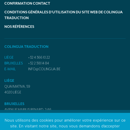
CONFIRMATION CONTACT
CONDITIONS GÉNÉRALES D’UTILISATION DU SITE WEB DE COLINGUA
TRADUCTION
NOS RÉFÉRENCES
COLINGUA TRADUCTION
LIÈGE
+32 4 366 10 22
BRUXELLES
+32 2 318 14 84
E-MAIL
INFO@COLINGUA.BE
LIÈGE
QUAI MATIVA, 59
4020
LIÈGE
BRUXELLES
AVENUE MARIUS RENARD, 2/46
1070
BRUXELLES
Nous utilisons des cookies pour améliorer votre expérience sur ce
site. En visitant notre site, nous vous demandons d’accepter