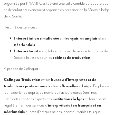
Nos services d’interprétation
organisée par l’INAMI. C’est devant une salle comble au Square que
se déroulait cet événement organisé en présence de la Ministre belge
Interprétation simultanée à distance (en ligne)
de la Santé.
Conseils pour organiser votre visioconférence multilingue
Résumé des services :
Des interprètes au niveau européen
Interprétation simultanée
en
français
, en
anglais
et en
Interprétation simultanée en cabine
néerlandais
Interprétariat
en collaboration avec le service technique du
Interprétation simultanée mobile
Square Brussels pour les
cabines de traduction
Interprétation simultanée pour petits groupes
À propos de Colingua :
Accompagnement de personnalités
Colingua Traduction
est un
bureau d’interprètes et de
Des interprètes à Bruxelles
traducteurs professionnels
situé à
Bruxelles
et
Liège
. En plus de
Des interprètes de conférences à Liège
leur expérience auprès de nombreux acteurs européens, nos
interprètes sont des experts des
institutions belges
et fournissent
Combien coûte un interprète ?
régulièrement des services d’
interprétariat en français et en
TRADUCTION
néerlandais
auprès d’acteurs belges incontournables tels que