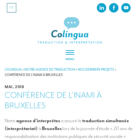
FR
MENU
À PROPOS
COLINGUA
>
NOTRE AGENCE DE TRADUCTION
>
NOS DERNIERS PROJETS
>
CONFÉRENCE DE L’INAMI À BRUXELLES
Colingua, en quelques mots…
MAI, 2018
CONFÉRENCE DE L’INAMI À
RSE
BRUXELLES
Nos derniers projets
Nos références
Notre
agence d’interprètes
a assuré la
traduction simultanée
(interprétariat)
à
Bruxelles
lors de la journée d’étude « 20 ans de
INTERPRÉTATION
responsabilisation des institutions publiques de sécurité sociale »