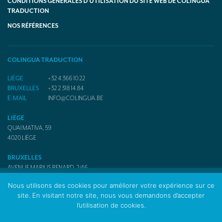
CONDITIONS GÉNÉRALES D’UTILISATION DU SITE WEB DE COLINGUA
TRADUCTION
NOS RÉFÉRENCES
COLINGUA TRADUCTION
LIÈGE
+32 4 366 10 22
BRUXELLES
+32 2 318 14 84
E-MAIL
INFO@COLINGUA.BE
LIÈGE
QUAI MATIVA, 59
4020
LIÈGE
BRUXELLES
AVENUE MARIUS RENARD, 2/46
1070
BRUXELLES
Nous utilisons des cookies pour améliorer votre expérience sur ce
site. En visitant notre site, nous vous demandons d’accepter
l’utilisation de cookies.