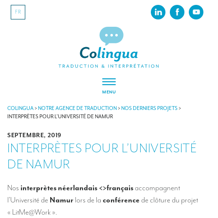
FR
MENU
À PROPOS
COLINGUA
>
NOTRE AGENCE DE TRADUCTION
>
NOS DERNIERS PROJETS
>
INTERPRÈTES POUR L’UNIVERSITÉ DE NAMUR
Colingua, en quelques mots…
SEPTEMBRE, 2019
INTERPRÈTES POUR L’UNIVERSITÉ
RSE
DE NAMUR
Nos derniers projets
Nos références
Nos
interprètes néerlandais <>français
accompagnent
l’Université de
Namur
lors de la
conférence
de clôture du projet
INTERPRÉTATION
« LitMe@Work ».