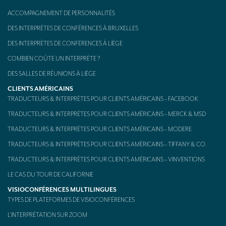
ACCOMPAGNEMENT DE PERSONNALITÉS
Kit d’interprétation mobile – aussi appelé « Bidule »
DES INTERPRÈTES DE CONFÉRENCES À BRUXELLES
CONTACT
DES INTERPRÈTES DE CONFÉRENCES À LIÈGE
COMBIEN COÛTE UN INTERPRÈTE ?
DES SALLES DE RÉUNIONS À LIÈGE
CLIENTS AMÉRICAINS
TRADUCTEURS & INTERPRÈTES POUR CLIENTS AMÉRICAINS – FACEBOOK
TRADUCTEURS & INTERPRÈTES POUR CLIENTS AMÉRICAINS – MERCK & MSD
TRADUCTEURS & INTERPRÈTES POUR CLIENTS AMÉRICAINS – MODERE
TRADUCTEURS & INTERPRÈTES POUR CLIENTS AMÉRICAINS – TIFFANY & CO.
TRADUCTEURS & INTERPRÈTES POUR CLIENTS AMÉRICAINS – VINVENTIONS
LE CAS DU TOUR DE CALIFORNIE
VISIOCONFÉRENCES MULTILINGUES
TYPES DE PLATEFORMES DE VISIOCONFÉRENCES
L’INTERPRÉTATION SUR ZOOM