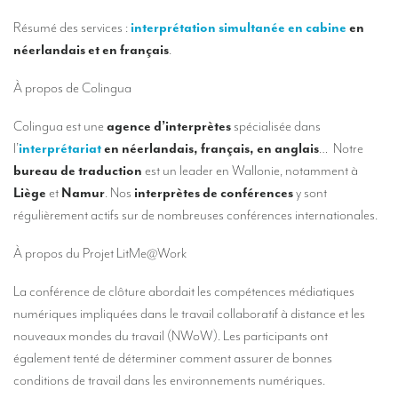
Nos services d’interprétation
Résumé des services :
interprétation simultanée en cabine
en
Interprétation simultanée à distance (en ligne)
néerlandais et en français
.
Conseils pour organiser votre visioconférence multilingue
À propos de Colingua
Des interprètes au niveau européen
Colingua est une
agence d’interprètes
spécialisée dans
Interprétation simultanée en cabine
l’
interprétariat
en néerlandais, français, en anglais
… Notre
bureau de traduction
est un leader en Wallonie, notamment à
Interprétation simultanée mobile
Liège
et
Namur
. Nos
interprètes de conférences
y sont
Interprétation simultanée pour petits groupes
régulièrement actifs sur de nombreuses conférences internationales.
Accompagnement de personnalités
À propos du Projet LitMe@Work
Des interprètes à Bruxelles
La conférence de clôture abordait les compétences médiatiques
Des interprètes de conférences à Liège
numériques impliquées dans le travail collaboratif à distance et les
nouveaux mondes du travail (NWoW). Les participants ont
Combien coûte un interprète ?
également tenté de déterminer comment assurer de bonnes
TRADUCTION
conditions de travail dans les environnements numériques.