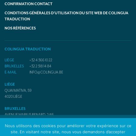
CONFIRMATION CONTACT
CONDITIONS GÉNÉRALES D’UTILISATION DU SITE WEB DE COLINGUA
TRADUCTION
NOS RÉFÉRENCES
COLINGUA TRADUCTION
LIÈGE
+32 4 366 10 22
BRUXELLES
+32 2 318 14 84
E-MAIL
INFO@COLINGUA.BE
LIÈGE
QUAI MATIVA, 59
4020
LIÈGE
BRUXELLES
AVENUE MARIUS RENARD, 2/46
1070
BRUXELLES
Nous utilisons des cookies pour améliorer votre expérience sur ce
site. En visitant notre site, nous vous demandons d’accepter