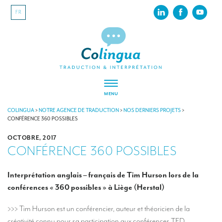
FR
MENU
À PROPOS
COLINGUA
>
NOTRE AGENCE DE TRADUCTION
>
NOS DERNIERS PROJETS
>
CONFÉRENCE 360 POSSIBLES
Colingua, en quelques mots…
OCTOBRE, 2017
CONFÉRENCE 360 POSSIBLES
RSE
Nos derniers projets
Interprétation anglais – français de Tim Hurson lors de la
conférences « 360 possibles » à Liège (Herstal)
Nos références
INTERPRÉTATION
>>> Tim Hurson est un conférencier, auteur et théoricien de la
créativité connu pour sa participation aux conférences TED.