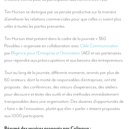
Nos services d’interprétation
Tim Hurson se distingue par sa pensée productive sur la manière
Interprétation simultanée à distance (en ligne)
d’améliorer les relations commerciales pour que celles-ci soient plus
Conseils pour organiser votre visioconférence multilingue
utiles à toutes les parties prenantes.
Des interprètes au niveau européen
Tim Hurson était présent dans le cadre de la journée « 360
Possibles » organisée en collaboration avec
Cible Communication
Interprétation simultanée en cabine
par l’
Agence pour l’Entreprise et l’Innovation
(AEI) et ses partenaires
Interprétation simultanée mobile
pour répondre aux préoccupations et aux besoins des entrepreneurs.
Interprétation simultanée pour petits groupes
Tout au long de la journée, différents moments, animés par plus de
Accompagnement de personnalités
60 orateurs, dont la moitié de responsables d’entreprises, ont été
proposés : des conférences, des retours d’expériences, des ateliers
Des interprètes à Bruxelles
pour découvrir et tester des outils et des méthodes immédiatement
Des interprètes de conférences à Liège
transposables dans une organisation. Des dizaines d’opportunités de
« faire » de l’innovation, plutôt que d’en « parler » étaient proposées
Combien coûte un interprète ?
aux 1.000 participants.
TRADUCTION
Résumé des services proposés par Colingua :