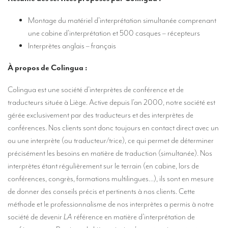
Des traducteurs pour des expositions internationales
Montage du matériel d’interprétation simultanée comprenant
Des traducteurs pour le secteur du tourisme
une cabine d’interprétation et 500 casques – récepteurs
Interprètes anglais – français
Des traducteurs pour le sport
À propos de Colingua :
Des traducteurs pour les Musées
Des traducteurs pour vos festivals et événements
Colingua est une société d’interprètes de conférence et de
traducteurs située à Liège. Active depuis l’an 2000, notre société est
Des traducteurs pour la presse, le lifestyle et la communication
gérée exclusivement par des traducteurs et des interprètes de
Des traducteurs pour la gastronomie et l’oenologie
conférences. Nos clients sont donc toujours en contact direct avec un
ou une interprète (ou traducteur/trice), ce qui permet de déterminer
Combien coûte une traduction ?
précisément les besoins en matière de traduction (simultanée). Nos
MATÉRIEL
interprètes étant régulièrement sur le terrain (en cabine, lors de
conférences, congrès, formations multilingues…), ils sont en mesure
Matériel d’interprétation : présentation générale
de donner des conseils précis et pertinents à nos clients. Cette
méthode et le professionnalisme de nos interprètes a permis à notre
Cabines d’interprétation de conférences
société de devenir
LA
référence en matière d’interprétation de
Cabines d’interprétation mobiles (en kit)