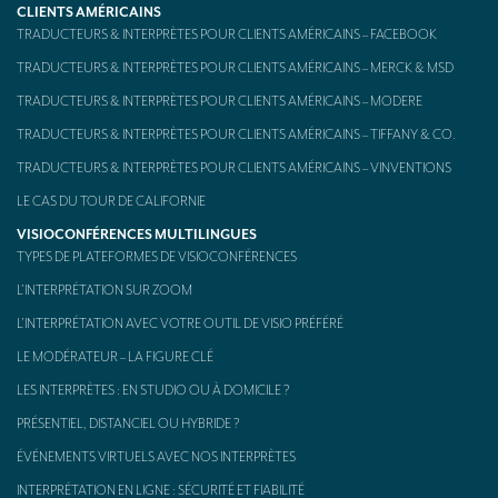
CLIENTS AMÉRICAINS
Kit d’interprétation mobile – aussi appelé « Bidule »
TRADUCTEURS & INTERPRÈTES POUR CLIENTS AMÉRICAINS – FACEBOOK
TRADUCTEURS & INTERPRÈTES POUR CLIENTS AMÉRICAINS – MERCK & MSD
CONTACT
TRADUCTEURS & INTERPRÈTES POUR CLIENTS AMÉRICAINS – MODERE
TRADUCTEURS & INTERPRÈTES POUR CLIENTS AMÉRICAINS – TIFFANY & CO.
TRADUCTEURS & INTERPRÈTES POUR CLIENTS AMÉRICAINS – VINVENTIONS
LE CAS DU TOUR DE CALIFORNIE
VISIOCONFÉRENCES MULTILINGUES
TYPES DE PLATEFORMES DE VISIOCONFÉRENCES
L’INTERPRÉTATION SUR ZOOM
L’INTERPRÉTATION AVEC VOTRE OUTIL DE VISIO PRÉFÉRÉ
LE MODÉRATEUR – LA FIGURE CLÉ
LES INTERPRÈTES : EN STUDIO OU À DOMICILE ?
PRÉSENTIEL, DISTANCIEL OU HYBRIDE ?
ÉVÉNEMENTS VIRTUELS AVEC NOS INTERPRÈTES
INTERPRÉTATION EN LIGNE : SÉCURITÉ ET FIABILITÉ