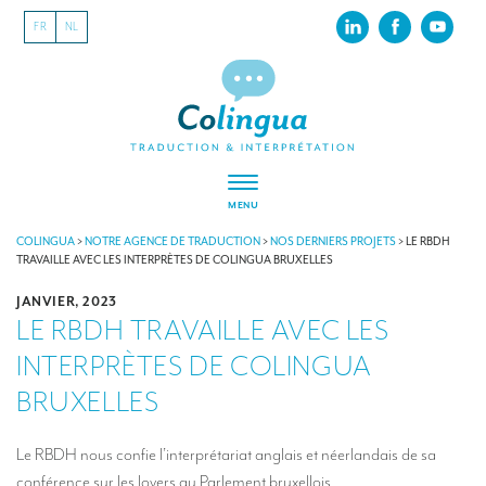
FR
NL
MENU
À PROPOS
COLINGUA
>
NOTRE AGENCE DE TRADUCTION
>
NOS DERNIERS PROJETS
>
LE RBDH
TRAVAILLE AVEC LES INTERPRÈTES DE COLINGUA BRUXELLES
Colingua, en quelques mots…
JANVIER, 2023
LE RBDH TRAVAILLE AVEC LES
RSE
INTERPRÈTES DE COLINGUA
Nos derniers projets
BRUXELLES
Nos références
INTERPRÉTATION
Le RBDH nous confie l’interprétariat anglais et néerlandais de sa
conférence sur les loyers au Parlement bruxellois.