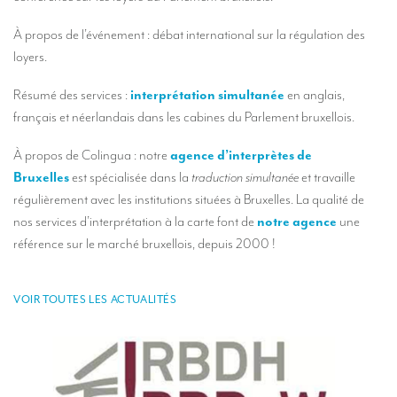
Nos services d’interprétation
À propos de l’événement : débat international sur la régulation des
Interprétation simultanée à distance (en ligne)
loyers.
Conseils pour organiser votre visioconférence multilingue
Résumé des services :
interprétation simultanée
en anglais,
Des interprètes au niveau européen
français et néerlandais dans les cabines du Parlement bruxellois.
Interprétation simultanée en cabine
À propos de Colingua : notre
agence d’interprètes de
Interprétation simultanée mobile
Bruxelles
est spécialisée dans la
traduction simultanée
et travaille
régulièrement avec les institutions situées à Bruxelles. La qualité de
Interprétation simultanée pour petits groupes
nos services d’interprétation à la carte font de
notre agence
une
référence sur le marché bruxellois, depuis 2000 !
Accompagnement de personnalités
Des interprètes à Bruxelles
VOIR TOUTES LES ACTUALITÉS
Des interprètes de conférences à Liège
Combien coûte un interprète ?
TRADUCTION