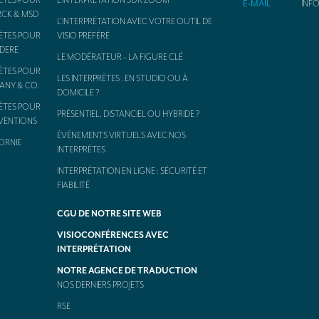
ÈTES POUR
L’INTERPRÉTATION SUR ZOOM
E-MAIL
INF
RCK & MSD
L’INTERPRÉTATION AVEC VOTRE OUTIL DE
ÈTES POUR
VISIO PRÉFÉRÉ
ODERE
LE MODÉRATEUR – LA FIGURE CLÉ
ÈTES POUR
LES INTERPRÈTES : EN STUDIO OU À
FANY & CO.
DOMICILE ?
ÈTES POUR
PRÉSENTIEL, DISTANCIEL OU HYBRIDE ?
NVENTIONS
ÉVÉNEMENTS VIRTUELS AVEC NOS
ORNIE
INTERPRÈTES
INTERPRÉTATION EN LIGNE : SÉCURITÉ ET
FIABILITÉ
CGU DE NOTRE SITE WEB
VISIOCONFÉRENCES AVEC
INTERPRÉTATION
NOTRE AGENCE DE TRADUCTION
NOS DERNIERS PROJETS
RSE