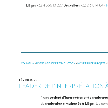
Liège:
+32 4 366 10 22
/
Bruxelles:
+32 2 318 14 84
/
i
COLINGUA
>
NOTRE AGENCE DE TRADUCTION
>
NOS DERNIERS PROJETS
>
FÉVRIER, 2018
LEADER DE L’INTERPRÉTATION À
Notre
société d’interprètes et de traducte
de
traduction simultanée à Liège
. De nomb