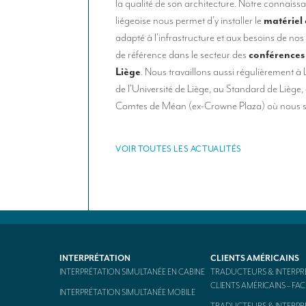
la qualité de son architecture. Notre connaissa
liégeoise nous permet d’y installer le
matériel 
adapté à l’infrastructure et aux besoins de nos c
de référence dans le secteur des
conférences 
Liège
. Nous travaillons aussi régulièrement 
de l’Université de Liège, au Standard de Liège, 
Comtes de Méan (ex-Crowne Plaza) où nous su
VOIR TOUTES LES ACTUALITÉS
INTERPRÉTATION
CLIENTS AMÉRICAINS
INTERPRÉTATION SIMULTANÉE EN CABINE
TRADUCTEURS & INTERPR
CLIENTS AMÉRICAINS – F
INTERPRÉTATION SIMULTANÉE MOBILE