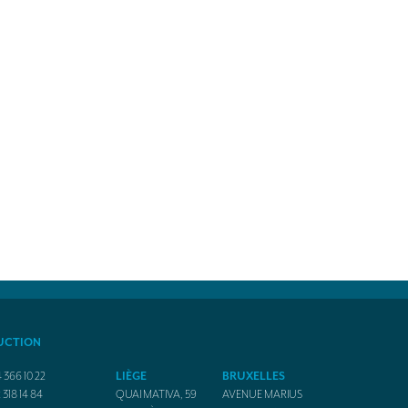
UCTION
 366 10 22
LIÈGE
BRUXELLES
 318 14 84
QUAI MATIVA, 59
AVENUE MARIUS