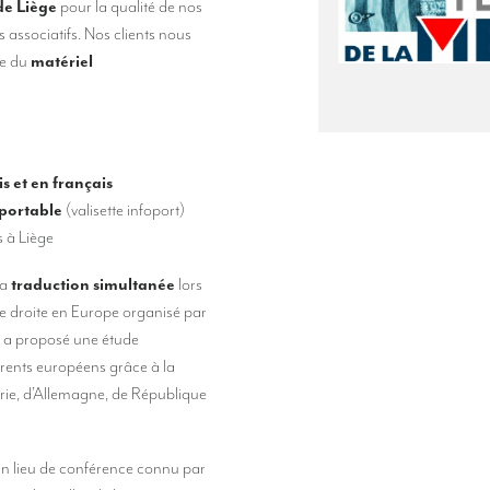
de Liège
pour la qualité de nos
s associatifs. Nos clients nous
ce du
matériel
s et en français
 portable
(valisette infoport)
 à Liège
la
traduction simultanée
lors
me droite en Europe organisé par
t a proposé une étude
férents européens grâce à la
rie, d’Allemagne, de République
 un lieu de conférence connu par