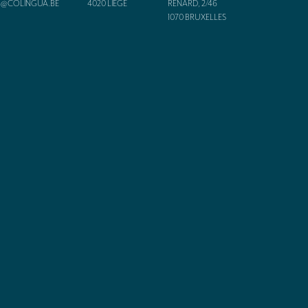
O@COLINGUA.BE
4020
LIÈGE
RENARD, 2/46
1070
BRUXELLES