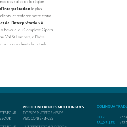
nce des salles de la région
d’interprétation
le plus
lients, et renforce notre statut
et de l’interprétation à
à La Boverie, au Complexe Opéra
au Val St Lambert, à l’hôtel
ivons nos clients habituels…
COLINGUA TRAD
VISIOCONFÉRENCES MULTILINGUES
ÈTES POUR
TYPES DE PLATEFORMES DE
LIÈGE
+32 4
ACEBOOK
VISIOCONFÉRENCES
BRUXELLES
+32 2