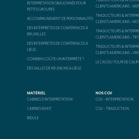
TRADUCTEURS & INTERPR
INTERPRÉTATION SIMULTANÉE POUR
CLIENTS AMÉRICAINS – ME
PETITS GROUPES
TRADUCTEURS & INTERPR
ACCOMPAGNEMENT DE PERSONNALITÉS
CLIENTS AMÉRICAINS – M
DES INTERPRÈTES DE CONFÉRENCES À
TRADUCTEURS & INTERPR
BRUXELLES
CLIENTS AMÉRICAINS – TIF
DES INTERPRÈTES DE CONFÉRENCES À
TRADUCTEURS & INTERPR
LIÈGE
CLIENTS AMÉRICAINS – VI
COMBIEN COÛTE UN INTERPRÈTE ?
LE CAS DU TOUR DE CALIF
DES SALLES DE RÉUNIONS À LIÈGE
MATÉRIEL
NOS CGV
CABINES D’INTERPRÉTATION
CGV – INTERPRÉTATION
CABINES EN KIT
CGV – TRADUCTION
BIDULE