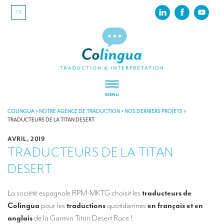
FR
MENU
À PROPOS
COLINGUA
>
NOTRE AGENCE DE TRADUCTION
>
NOS DERNIERS PROJETS
>
TRADUCTEURS DE LA TITAN DESERT
Colingua, en quelques mots…
AVRIL, 2019
TRADUCTEURS DE LA TITAN
RSE
DESERT
Nos derniers projets
Nos références
La société espagnole RPM-MKTG choisit les
traducteurs de
Colingua
pour les
traductions
quotidiennes
en français et en
INTERPRÉTATION
anglais
de la Garmin Titan Desert Race !