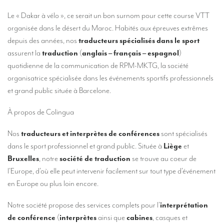
Nos services d’interprétation
Le « Dakar à vélo », ce serait un bon surnom pour cette course VTT
Interprétation simultanée à distance (en ligne)
organisée dans le désert du Maroc. Habités aux épreuves extrêmes
depuis des années, nos
traducteurs spécialisés dans le sport
Conseils pour organiser votre visioconférence multilingue
assurent la
traduction
(
anglais – français – espagnol
)
Des interprètes au niveau européen
quotidienne de la communication de RPM-MKTG, la société
organisatrice spécialisée dans les événements sportifs professionnels
Interprétation simultanée en cabine
et grand public située à Barcelone.
Interprétation simultanée mobile
À propos de Colingua
Interprétation simultanée pour petits groupes
Nos
traducteurs et interprètes de conférences
sont spécialisés
Accompagnement de personnalités
dans le sport professionnel et grand public. Située à
Liège
et
Des interprètes à Bruxelles
Bruxelles
, notre
société de traduction
se trouve au coeur de
l’Europe, d’où elle peut intervenir facilement sur tout type d’événement
Des interprètes de conférences à Liège
en Europe ou plus loin encore.
Combien coûte un interprète ?
Notre société propose des services complets pour l’
interprétation
TRADUCTION
de conférence
(
interprètes
ainsi que
cabines
, casques et