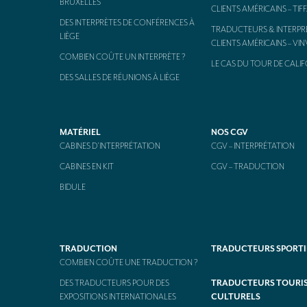
BRUXELLES
CLIENTS AMÉRICAINS – TIF
DES INTERPRÈTES DE CONFÉRENCES À
TRADUCTEURS & INTERPR
LIÈGE
CLIENTS AMÉRICAINS – VI
COMBIEN COÛTE UN INTERPRÈTE ?
LE CAS DU TOUR DE CALIF
DES SALLES DE RÉUNIONS À LIÈGE
MATÉRIEL
NOS CGV
CABINES D’INTERPRÉTATION
CGV – INTERPRÉTATION
CABINES EN KIT
CGV – TRADUCTION
BIDULE
TRADUCTION
TRADUCTEURS SPORTI
COMBIEN COÛTE UNE TRADUCTION ?
DES TRADUCTEURS POUR DES
TRADUCTEURS TOURIS
EXPOSITIONS INTERNATIONALES
CULTURELS