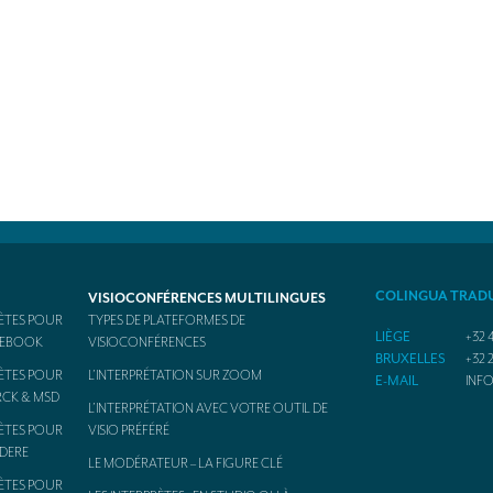
COLINGUA TRAD
VISIOCONFÉRENCES MULTILINGUES
ÈTES POUR
TYPES DE PLATEFORMES DE
LIÈGE
+32 4
ACEBOOK
VISIOCONFÉRENCES
BRUXELLES
+32 2
ÈTES POUR
L’INTERPRÉTATION SUR ZOOM
E-MAIL
INF
RCK & MSD
L’INTERPRÉTATION AVEC VOTRE OUTIL DE
ÈTES POUR
VISIO PRÉFÉRÉ
ODERE
LE MODÉRATEUR – LA FIGURE CLÉ
ÈTES POUR