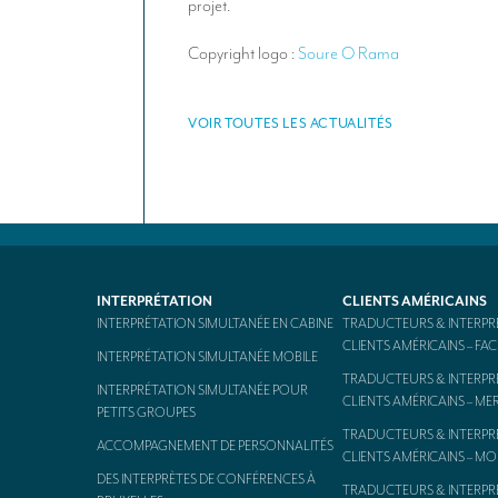
projet.
Copyright logo :
Soure O Rama
VOIR TOUTES LES ACTUALITÉS
INTERPRÉTATION
CLIENTS AMÉRICAINS
INTERPRÉTATION SIMULTANÉE EN CABINE
TRADUCTEURS & INTERPR
CLIENTS AMÉRICAINS – F
INTERPRÉTATION SIMULTANÉE MOBILE
TRADUCTEURS & INTERPR
INTERPRÉTATION SIMULTANÉE POUR
CLIENTS AMÉRICAINS – ME
PETITS GROUPES
TRADUCTEURS & INTERPR
ACCOMPAGNEMENT DE PERSONNALITÉS
CLIENTS AMÉRICAINS – M
DES INTERPRÈTES DE CONFÉRENCES À
TRADUCTEURS & INTERPR