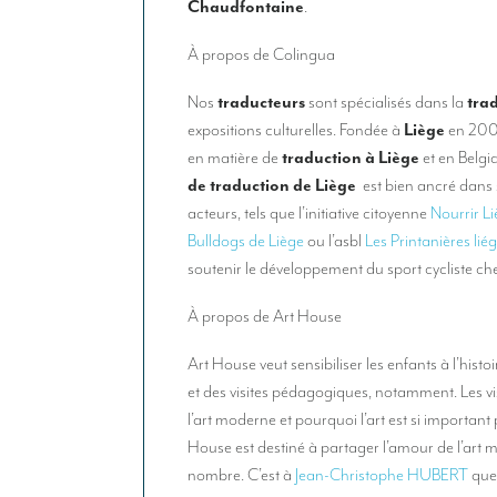
Chaudfontaine
.
À propos de Colingua
Nos
traducteurs
sont spécialisés dans la
tra
expositions culturelles. Fondée à
Liège
en 2000
en matière de
traduction à Liège
et en Belgi
de traduction de Liège
est bien ancré dans s
acteurs, tels que l’initiative citoyenne
Nourrir L
Bulldogs de Liège
ou l’asbl
Les Printanières lié
soutenir le développement du sport cycliste che
À propos de Art House
Art House veut sensibiliser les enfants à l’histoir
et des visites pédagogiques, notamment. Les vi
l’art moderne et pourquoi l’art est si important
House est destiné à partager l’amour de l’art 
nombre. C’est à
Jean-Christophe HUBERT
que 