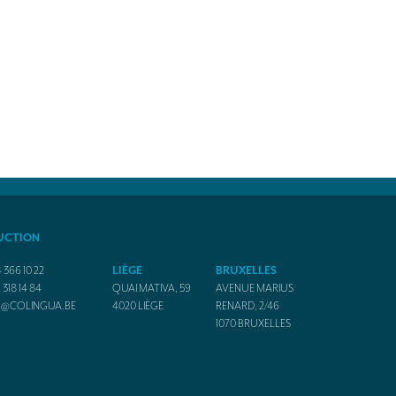
UCTION
 366 10 22
LIÈGE
BRUXELLES
 318 14 84
QUAI MATIVA, 59
AVENUE MARIUS
O@COLINGUA.BE
4020
LIÈGE
RENARD, 2/46
1070
BRUXELLES