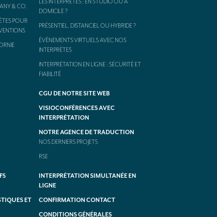
LES INTERPRÈTES : EN STUDIO OU À
FANY & CO.
DOMICILE ?
ÈTES POUR
PRÉSENTIEL, DISTANCIEL OU HYBRIDE ?
NVENTIONS
ÉVÉNEMENTS VIRTUELS AVEC NOS
ORNIE
INTERPRÈTES
INTERPRÉTATION EN LIGNE : SÉCURITÉ ET
FIABILITÉ
CGU DE NOTRE SITE WEB
VISIOCONFÉRENCES AVEC
INTERPRÉTATION
NOTRE AGENCE DE TRADUCTION
NOS DERNIERS PROJETS
RSE
FS
INTERPRÉTATION SIMULTANÉE EN
LIGNE
TIQUES ET
CONFIRMATION CONTACT
CONDITIONS GÉNÉRALES