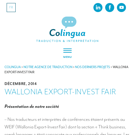
FR
MENU
À PROPOS
COLINGUA
>
NOTRE AGENCE DE TRADUCTION
>
NOS DERNIERS PROJETS
>
WALLONIA
EXPORT-INVEST FAIR
Colingua, en quelques mots…
DÉCEMBRE, 2014
WALLONIA EXPORT-INVEST FAIR
RSE
Nos derniers projets
Présentation de notre société
Nos références
– Nos traducteurs et interprètes de conférences étaient présents au
INTERPRÉTATION
WEIF (Wallonia Export-Invest Fair) dont la section « Think business,
speak langages » était consacrée aux professionnels des langues. Les