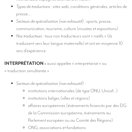
Des traducteurs pour des expositions internationales
Types de traductions :
sites web, conditions générales, articles de
presse…
Des traducteurs pour le secteur du tourisme
Secteurs de spécialisation (non exhaustif) :
sports, presse,
Des traducteurs pour le sport
communication, tourisme, culture (musées et expositions)
Nos traducteurs :
tous nos traducteurs sont « natifs » (ils
Des traducteurs pour les Musées
traduisent vers leur langue maternelle) et ont en moyenne 10
Des traducteurs pour vos festivals et événements
ans d’expérience
Des traducteurs pour la presse, le lifestyle et la communication
INTERPRÉTATION :
aussi appelée « interprétariat » ou
« traduction simultanée »
Des traducteurs pour la gastronomie et l’oenologie
Secteurs de spécialisation (non exhaustif)
:
Combien coûte une traduction ?
institutions internationales (de type ONU, Unicef…)
MATÉRIEL
institutions belges (villes et régions)
affaires européennes (événements financés par des DG
Matériel d’interprétation : présentation générale
de la Commission européenne, événements au
Cabines d’interprétation de conférences
Parlement européen ou au Comité des Régions)
ONG, associations et fondations
Cabines d’interprétation mobiles (en kit)