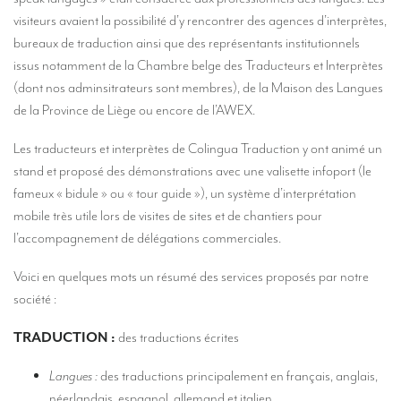
Nos services d’interprétation
visiteurs avaient la possibilité d’y rencontrer des agences d’interprètes,
Interprétation simultanée à distance (en ligne)
bureaux de traduction ainsi que des représentants institutionnels
issus notamment de la Chambre belge des Traducteurs et Interprètes
Conseils pour organiser votre visioconférence multilingue
(dont nos adminsitrateurs sont membres), de la Maison des Langues
de la Province de Liège ou encore de l’AWEX.
Des interprètes au niveau européen
Interprétation simultanée en cabine
Les traducteurs et interprètes de Colingua Traduction y ont animé un
stand et proposé des démonstrations avec une valisette infoport (le
Interprétation simultanée mobile
fameux « bidule » ou « tour guide »), un système d’interprétation
Interprétation simultanée pour petits groupes
mobile très utile lors de visites de sites et de chantiers pour
l’accompagnement de délégations commerciales.
Accompagnement de personnalités
Voici en quelques mots un résumé des services proposés par notre
Des interprètes à Bruxelles
société :
Des interprètes de conférences à Liège
TRADUCTION :
des traductions écrites
Combien coûte un interprète ?
Langues :
des traductions principalement en français, anglais,
TRADUCTION
néerlandais, espagnol, allemand et italien.