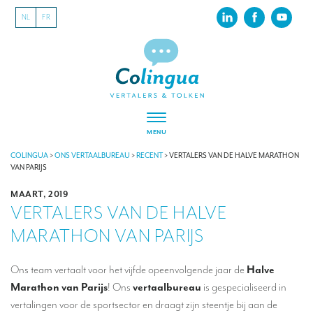
NL
FR
MENU
VERTALEN
COLINGUA
>
ONS VERTAALBUREAU
>
RECENT
>
VERTALERS VAN DE HALVE MARATHON
VAN PARIJS
Vertalers voor festivals en evenementen
MAART, 2019
VERTALERS VAN DE HALVE
Vertalers voor internationale tentoonstellingen
MARATHON VAN PARIJS
Vertalers voor musea
Vertalers voor de sportsector
Ons team vertaalt voor het vijfde opeenvolgende jaar de
Halve
Marathon van Parijs
! Ons
vertaalbureau
is gespecialiseerd in
Vertalers voor de toeristische sector
vertalingen voor de sportsector en draagt zijn steentje bij aan de