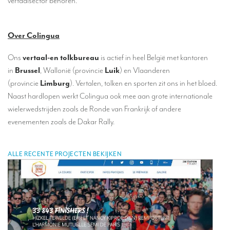
vertaalsector behoren.
Tolken op Europees niveau
Conferentietolken in Brussel
Over Colingua
Simultaantolken in cabines
Ons
vertaal-en tolkbureau
is actief in heel België met kantoren
Mobiel simultaantolken
in
Brussel
, Wallonië (provincie
Luik
) en Vlaanderen
(provincie
Limburg
). Vertalen, tolken en sporten zit ons in het bloed.
Simultaantolken voor kleine groepen
Naast hardlopen werkt Colingua ook mee aan grote internationale
Tolken voor vips
wielerwedstrijden zoals de Ronde van Frankrijk of andere
evenementen zoals de Dakar Rally.
Verbindingstolken
Hoeveel kost een conferentietolk?
ALLE RECENTE PROJECTEN BEKIJKEN
TOLKMATERIAAL
Monteerbare cabines
Tolkencabines
Tolkenkoffer