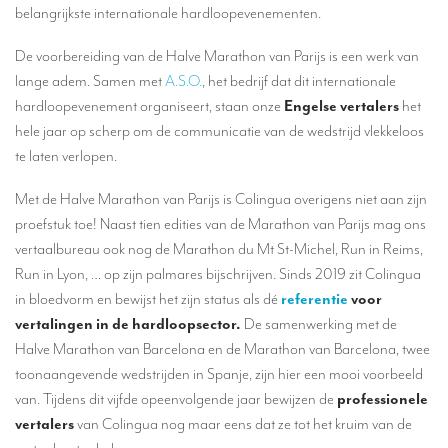
Vertalers voor de gastronomische en wijnsector
belangrijkste internationale hardloopevenementen.
Vertalers voor de pers, lifestyle en communicatiebureaus
De voorbereiding van de Halve Marathon van Parijs is een werk van
lange adem. Samen met
A.S.O.
, het bedrijf dat dit internationale
Hoeveel kost een vertaling?
hardloopevenement organiseert, staan onze
Engelse vertalers
het
OVER COLINGUA
hele jaar op scherp om de communicatie van de wedstrijd vlekkeloos
te laten verlopen.
Ons vertaalbureau
Met de Halve Marathon van Parijs is Colingua overigens niet aan zijn
Recent
proefstuk toe! Naast tien edities van de Marathon van Parijs mag ons
MVE
vertaalbureau ook nog de Marathon du Mt St-Michel, Run in Reims,
Run in Lyon, … op zijn palmares bijschrijven. Sinds 2019 zit Colingua
Referenties
in bloedvorm en bewijst het zijn status als dé
referentie
voor
TOLKEN
vertalingen in de hardloopsector.
De samenwerking met de
Halve Marathon van Barcelona en de Marathon van Barcelona, twee
Tolken
toonaangevende wedstrijden in Spanje, zijn hier een mooi voorbeeld
Simultaantolken op afstand
van. Tijdens dit vijfde opeenvolgende jaar bewijzen de
professionele
vertalers
van Colingua nog maar eens dat ze tot het kruim van de
Een meertalige videoconferentie organiseren