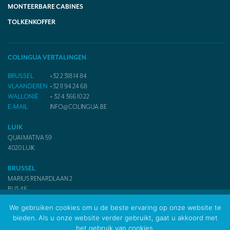
MONTEERBARE CABINES
TOLKENKOFFER
COLINGUA VERTALINGEN
BRUSSEL
+32 2 318 14 84
VLAANDEREN
+32 11 94 24 68
WALLONIË
+ 32 4 366 10 22
E-MAIL
INFO@COLINGUA.BE
LUIK
QUAI MATIVA 59
4020
LUIK
BRUSSEL
MARIUS RENARDLAAN 2
BUS 46
1050
BRUSSEL
We gebruiken cookies om u de beste ervaring op onze website te
bieden. Als u onze website verder gebruikt, gaat u akkoord met
het gebruik van cookies.