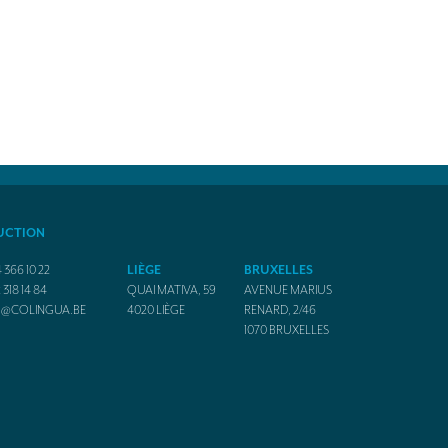
UCTION
 366 10 22
LIÈGE
BRUXELLES
 318 14 84
QUAI MATIVA, 59
AVENUE MARIUS
O@COLINGUA.BE
4020
LIÈGE
RENARD, 2/46
1070
BRUXELLES