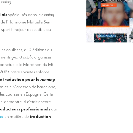
running
.
lais
spécialisés dans le
running
ce de l’Harmonie Mutuelle Semi
 sportif majeur accessible au
 les coulisses, à 10 éditions du
nements
grand public
organisés
 ponctuelle le Marathon du Mt
2019, notre société renforce
e traduction pour le
running
on et le Marathon de Barcelone,
des courses en Espagne. Cette
, démontre, si c’était encore
raducteurs professionnels
qui
ce
en matière de
traduction