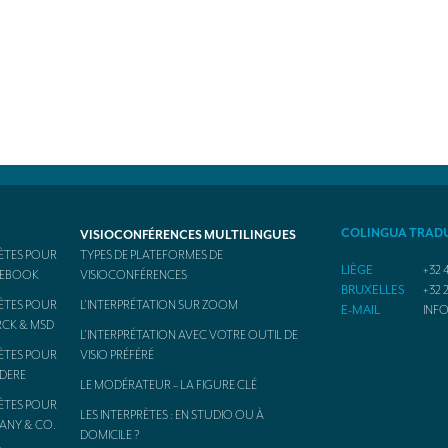
COLINGUA TRAD
VISIOCONFÉRENCES MULTILINGUES
ÈTES POUR
TYPES DE PLATEFORMES DE
LIÈGE
+32 4
ACEBOOK
VISIOCONFÉRENCES
BRUXELLES
+32 2
ÈTES POUR
L’INTERPRÉTATION SUR ZOOM
E-MAIL
INF
RCK & MSD
L’INTERPRÉTATION AVEC VOTRE OUTIL DE
ÈTES POUR
VISIO PRÉFÉRÉ
ODERE
LE MODÉRATEUR – LA FIGURE CLÉ
ÈTES POUR
LES INTERPRÈTES : EN STUDIO OU À
FANY & CO.
DOMICILE ?