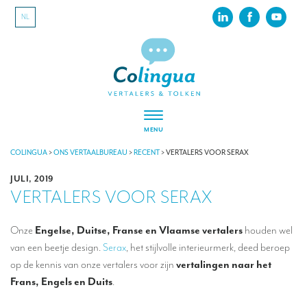
NL
MENU
VERTALEN
COLINGUA
>
ONS VERTAALBUREAU
>
RECENT
>
VERTALERS VOOR SERAX
JULI, 2019
Vertalers voor festivals en evenementen
VERTALERS VOOR SERAX
Vertalers voor internationale tentoonstellingen
Onze
Engelse, Duitse, Franse en Vlaamse vertalers
houden wel
Vertalers voor musea
van een beetje design.
Serax
, het stijlvolle interieurmerk, deed beroep
Vertalers voor de sportsector
op de kennis van onze vertalers voor zijn
vertalingen naar het
Frans, Engels en Duits
.
Vertalers voor de toeristische sector