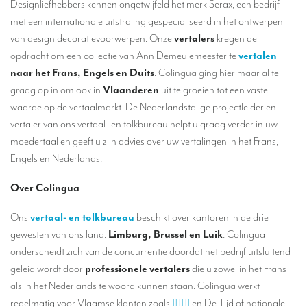
Designliefhebbers kennen ongetwijfeld het merk Serax, een bedrijf
Vertalers voor de gastronomische en wijnsector
met een internationale uitstraling gespecialiseerd in het ontwerpen
Vertalers voor de pers, lifestyle en communicatiebureaus
van design decoratievoorwerpen. Onze
vertalers
kregen de
opdracht om een collectie van Ann Demeulemeester te
vertalen
Hoeveel kost een vertaling?
naar het Frans, Engels en Duits
. Colingua ging hier maar al te
OVER COLINGUA
graag op in om ook in
Vlaanderen
uit te groeien tot een vaste
waarde op de vertaalmarkt. De Nederlandstalige projectleider en
Ons vertaalbureau
vertaler van ons vertaal- en tolkbureau helpt u graag verder in uw
Recent
moedertaal en geeft u zijn advies over uw vertalingen in het Frans,
Engels en Nederlands.
MVE
Over Colingua
Referenties
TOLKEN
Ons
vertaal- en
tolkbureau
beschikt over kantoren in de drie
gewesten van ons land:
Limburg,
Brussel en
Luik
. Colingua
Tolken
onderscheidt zich van de concurrentie doordat het bedrijf uitsluitend
Simultaantolken op afstand
geleid wordt door
professionele vertalers
die u zowel in het Frans
als in het Nederlands te woord kunnen staan. Colingua werkt
Een meertalige videoconferentie organiseren
regelmatig voor Vlaamse klanten zoals
11.11.11
en De Tijd of nationale