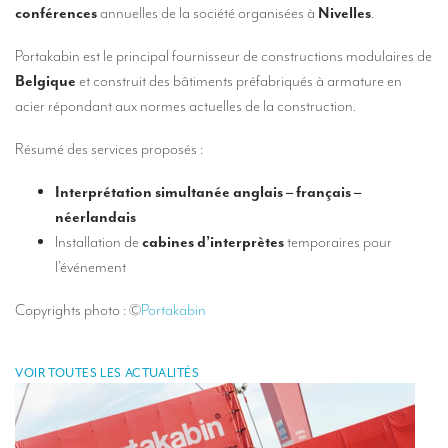
Nos services d’interprétation
conférences
annuelles de la société organisées à
Nivelles
.
Interprétation simultanée à distance (en ligne)
Portakabin est le principal fournisseur de constructions modulaires de
Belgique
et construit des bâtiments préfabriqués à armature en
Conseils pour organiser votre visioconférence multilingue
acier répondant aux normes actuelles de la construction.
Des interprètes au niveau européen
Résumé des services proposés :
Interprétation simultanée en cabine
Interprétation simultanée anglais – français –
Interprétation simultanée mobile
néerlandais
Interprétation simultanée pour petits groupes
Installation de
cabines d’interprètes
temporaires pour
l’événement
Accompagnement de personnalités
Copyrights photo :
©
Portakabin
Des interprètes à Bruxelles
Des interprètes de conférences à Liège
VOIR TOUTES LES ACTUALITÉS
Combien coûte un interprète ?
TRADUCTION