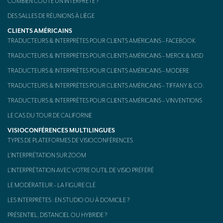
COMBIEN COÛTE UN INTERPRÈTE ?
Kit d’interprétation mobile – aussi appelé « Bidule »
DES SALLES DE RÉUNIONS À LIÈGE
CLIENTS AMÉRICAINS
CONTACT
TRADUCTEURS & INTERPRÈTES POUR CLIENTS AMÉRICAINS – FACEBOOK
TRADUCTEURS & INTERPRÈTES POUR CLIENTS AMÉRICAINS – MERCK & MSD
TRADUCTEURS & INTERPRÈTES POUR CLIENTS AMÉRICAINS – MODERE
TRADUCTEURS & INTERPRÈTES POUR CLIENTS AMÉRICAINS – TIFFANY & CO.
TRADUCTEURS & INTERPRÈTES POUR CLIENTS AMÉRICAINS – VINVENTIONS
LE CAS DU TOUR DE CALIFORNIE
VISIOCONFÉRENCES MULTILINGUES
TYPES DE PLATEFORMES DE VISIOCONFÉRENCES
L’INTERPRÉTATION SUR ZOOM
L’INTERPRÉTATION AVEC VOTRE OUTIL DE VISIO PRÉFÉRÉ
LE MODÉRATEUR – LA FIGURE CLÉ
LES INTERPRÈTES : EN STUDIO OU À DOMICILE ?
PRÉSENTIEL, DISTANCIEL OU HYBRIDE ?