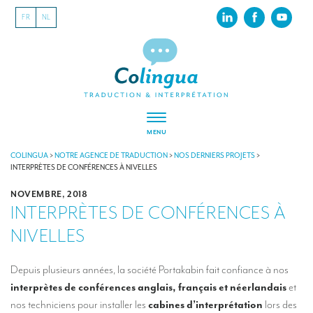
FR
NL
MENU
À PROPOS
COLINGUA
>
NOTRE AGENCE DE TRADUCTION
>
NOS DERNIERS PROJETS
>
INTERPRÈTES DE CONFÉRENCES À NIVELLES
Colingua, en quelques mots…
NOVEMBRE, 2018
INTERPRÈTES DE CONFÉRENCES À
RSE
NIVELLES
Nos derniers projets
Nos références
Depuis plusieurs années, la société Portakabin fait confiance à nos
interprètes de conférences anglais, français et néerlandais
et
INTERPRÉTATION
nos techniciens pour installer les
cabines d’interprétation
lors des