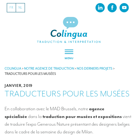
FR
NL
MENU
À PROPOS
COLINGUA
>
NOTRE AGENCE DE TRADUCTION
>
NOS DERNIERS PROJETS
>
TRADUCTEURS POUR LES MUSÉES
Colingua, en quelques mots…
JANVIER, 2019
TRADUCTEURS POUR LES MUSÉES
RSE
Nos derniers projets
En collaboration avec le MAD Brussels, notre
agence
spécialisée
dans la
traduction pour musées et expositions
vient
Nos références
de traduire l’expo Generous Nature présentant des designers belges
INTERPRÉTATION
dans le cadre de la semaine du design de Milan.