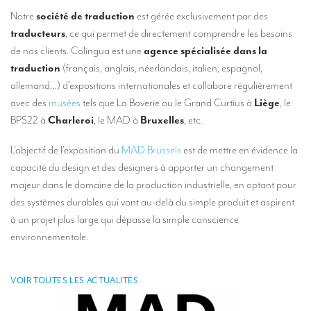
Nos services d’interprétation
Notre
société de traduction
est gérée exclusivement par des
Interprétation simultanée à distance (en ligne)
traducteurs
, ce qui permet de directement comprendre les besoins
de nos clients. Colingua est une
agence spécialisée dans la
Conseils pour organiser votre visioconférence multilingue
traduction
(français, anglais, néerlandais, italien, espagnol,
allemand…) d’expositions internationales et collabore régulièrement
Des interprètes au niveau européen
avec des
musées
tels que La Boverie ou le Grand Curtius à
Liège
, le
Interprétation simultanée en cabine
BPS22 à
Charleroi
, le MAD à
Bruxelles
, etc.
Interprétation simultanée mobile
L’objectif de l’exposition du
MAD Brussels
est de mettre en évidence la
Interprétation simultanée pour petits groupes
capacité du design et des designers à apporter un changement
majeur dans le domaine de la production industrielle, en optant pour
Accompagnement de personnalités
des systèmes durables qui vont au-delà du simple produit et aspirent
Des interprètes à Bruxelles
à un projet plus large qui dépasse la simple conscience
environnementale.
Des interprètes de conférences à Liège
Combien coûte un interprète ?
VOIR TOUTES LES ACTUALITÉS
TRADUCTION