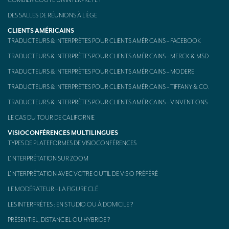
Kit d’interprétation mobile – aussi appelé « Bidule »
DES SALLES DE RÉUNIONS À LIÈGE
CLIENTS AMÉRICAINS
CONTACT
TRADUCTEURS & INTERPRÈTES POUR CLIENTS AMÉRICAINS – FACEBOOK
TRADUCTEURS & INTERPRÈTES POUR CLIENTS AMÉRICAINS – MERCK & MSD
TRADUCTEURS & INTERPRÈTES POUR CLIENTS AMÉRICAINS – MODERE
TRADUCTEURS & INTERPRÈTES POUR CLIENTS AMÉRICAINS – TIFFANY & CO.
TRADUCTEURS & INTERPRÈTES POUR CLIENTS AMÉRICAINS – VINVENTIONS
LE CAS DU TOUR DE CALIFORNIE
VISIOCONFÉRENCES MULTILINGUES
TYPES DE PLATEFORMES DE VISIOCONFÉRENCES
L’INTERPRÉTATION SUR ZOOM
L’INTERPRÉTATION AVEC VOTRE OUTIL DE VISIO PRÉFÉRÉ
LE MODÉRATEUR – LA FIGURE CLÉ
LES INTERPRÈTES : EN STUDIO OU À DOMICILE ?
PRÉSENTIEL, DISTANCIEL OU HYBRIDE ?