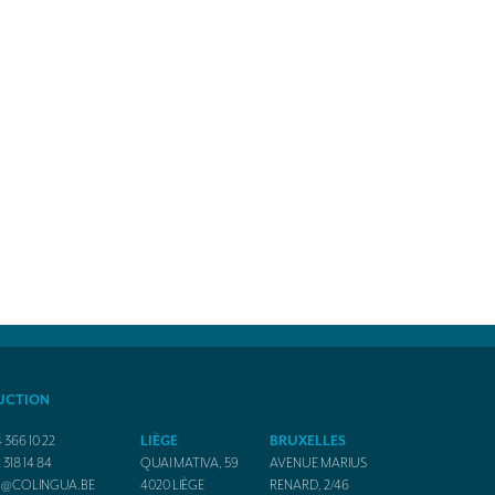
UCTION
 366 10 22
LIÈGE
BRUXELLES
 318 14 84
QUAI MATIVA, 59
AVENUE MARIUS
O@COLINGUA.BE
4020
LIÈGE
RENARD, 2/46