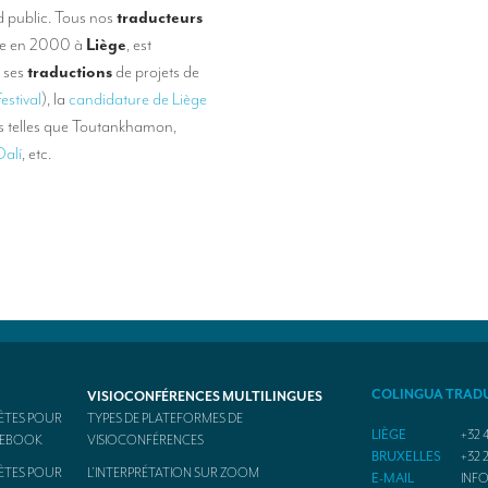
d public. Tous nos
traducteurs
dée en 2000 à
Liège
, est
à ses
traductions
de projets de
estival
), la
candidature de Liège
ns telles que Toutankhamon,
Dalí
, etc.
COLINGUA TRAD
VISIOCONFÉRENCES MULTILINGUES
ÈTES POUR
TYPES DE PLATEFORMES DE
LIÈGE
+32 4
ACEBOOK
VISIOCONFÉRENCES
BRUXELLES
+32 2
ÈTES POUR
L’INTERPRÉTATION SUR ZOOM
E-MAIL
INF