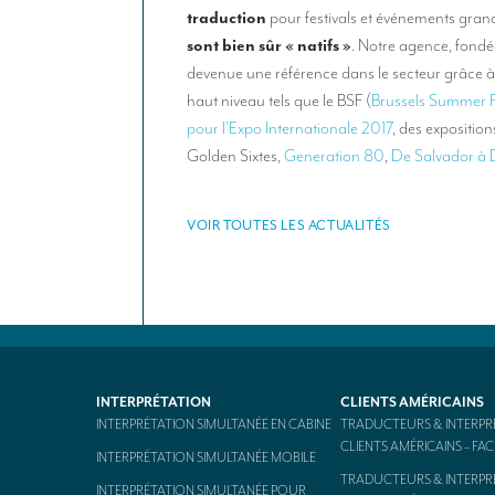
traduction
pour festivals et événements gran
sont bien sûr « natifs »
. Notre agence, fon
devenue une référence dans le secteur grâce 
haut niveau tels que le BSF (
Brussels Summer F
pour l’Expo Internationale 2017
, des expositio
Golden Sixtes,
Generation 80
,
De Salvador à 
VOIR TOUTES LES ACTUALITÉS
INTERPRÉTATION
CLIENTS AMÉRICAINS
INTERPRÉTATION SIMULTANÉE EN CABINE
TRADUCTEURS & INTERPR
CLIENTS AMÉRICAINS – F
INTERPRÉTATION SIMULTANÉE MOBILE
TRADUCTEURS & INTERPR
INTERPRÉTATION SIMULTANÉE POUR