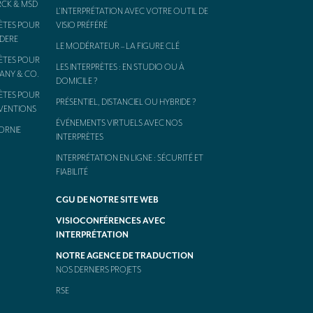
RCK & MSD
L’INTERPRÉTATION AVEC VOTRE OUTIL DE
ÈTES POUR
VISIO PRÉFÉRÉ
ODERE
LE MODÉRATEUR – LA FIGURE CLÉ
ÈTES POUR
LES INTERPRÈTES : EN STUDIO OU À
FANY & CO.
DOMICILE ?
ÈTES POUR
PRÉSENTIEL, DISTANCIEL OU HYBRIDE ?
NVENTIONS
ÉVÉNEMENTS VIRTUELS AVEC NOS
ORNIE
INTERPRÈTES
INTERPRÉTATION EN LIGNE : SÉCURITÉ ET
FIABILITÉ
CGU DE NOTRE SITE WEB
VISIOCONFÉRENCES AVEC
INTERPRÉTATION
NOTRE AGENCE DE TRADUCTION
NOS DERNIERS PROJETS
RSE