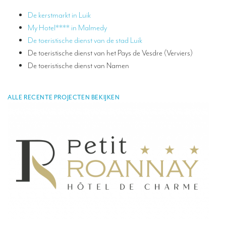
Tolken op Europees niveau
De kerstmarkt in Luik
My Hotel**** in Malmedy
Conferentietolken in Brussel
De toeristische dienst van de stad Luik
Simultaantolken in cabines
De toeristische dienst van het Pays de Vesdre (Verviers)
De toeristische dienst van Namen
Mobiel simultaantolken
Simultaantolken voor kleine groepen
ALLE RECENTE PROJECTEN BEKIJKEN
Tolken voor vips
Verbindingstolken
Hoeveel kost een conferentietolk?
TOLKMATERIAAL
Monteerbare cabines
Tolkencabines
Tolkenkoffer