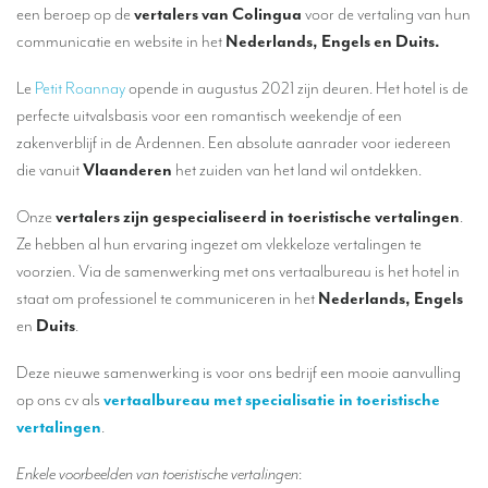
Vertalers voor de gastronomische en wijnsector
een beroep op de
vertalers van Colingua
voor de vertaling van hun
communicatie en website in het
Nederlands, Engels en Duits.
Vertalers voor de pers, lifestyle en communicatiebureaus
Le
Petit Roannay
opende in augustus 2021 zijn deuren. Het hotel is de
Hoeveel kost een vertaling?
perfecte uitvalsbasis voor een romantisch weekendje of een
OVER COLINGUA
zakenverblijf in de Ardennen. Een absolute aanrader voor iedereen
die vanuit
Vlaanderen
het zuiden van het land wil ontdekken.
Ons vertaalbureau
Onze
vertalers zijn gespecialiseerd in toeristische vertalingen
.
Recent
Ze hebben al hun ervaring ingezet om vlekkeloze vertalingen te
MVE
voorzien. Via de samenwerking met ons vertaalbureau is het hotel in
staat om professionel te communiceren in het
Nederlands, Engels
Referenties
en
Duits
.
TOLKEN
Deze nieuwe samenwerking is voor ons bedrijf een mooie aanvulling
Tolken
op ons cv als
vertaalbureau met specialisatie in toeristische
Simultaantolken op afstand
vertalingen
.
Een meertalige videoconferentie organiseren
Enkele voorbeelden van toeristische vertalingen
: