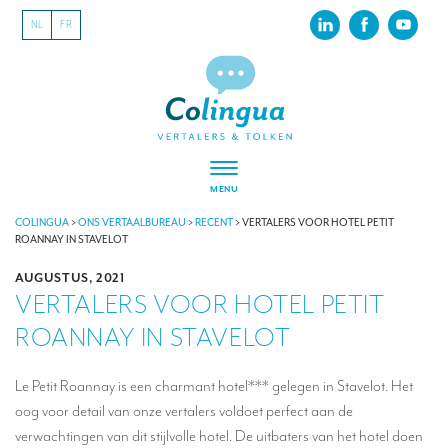
NL
FR
MENU
VERTALEN
COLINGUA
>
ONS VERTAALBUREAU
>
RECENT
>
VERTALERS VOOR HOTEL PETIT
ROANNAY IN STAVELOT
Vertalers voor festivals en evenementen
AUGUSTUS, 2021
VERTALERS VOOR HOTEL PETIT
Vertalers voor internationale tentoonstellingen
ROANNAY IN STAVELOT
Vertalers voor musea
Vertalers voor de sportsector
Le Petit Roannay is een charmant hotel*** gelegen in Stavelot. Het
oog voor detail van onze vertalers voldoet perfect aan de
Vertalers voor de toeristische sector
verwachtingen van dit stijlvolle hotel. De uitbaters van het hotel doen