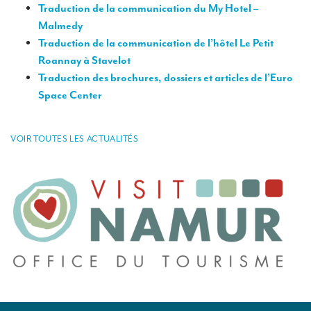
Traduction de la communication du My Hotel –
Des traducteurs pour des expositions internationales
Malmedy
Des traducteurs pour le secteur du tourisme
Traduction de la communication de l’hôtel Le Petit
Roannay à Stavelot
Des traducteurs pour le sport
Traduction des brochures, dossiers et articles de l’Euro
Des traducteurs pour les Musées
Space Center
Des traducteurs pour vos festivals et événements
VOIR TOUTES LES ACTUALITÉS
Des traducteurs pour la presse, le lifestyle et la communication
Des traducteurs pour la gastronomie et l’oenologie
Combien coûte une traduction ?
MATÉRIEL
Matériel d’interprétation : présentation générale
Cabines d’interprétation de conférences
Cabines d’interprétation mobiles (en kit)