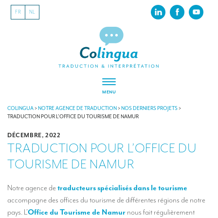
FR
NL
MENU
À PROPOS
COLINGUA
>
NOTRE AGENCE DE TRADUCTION
>
NOS DERNIERS PROJETS
>
TRADUCTION POUR L’OFFICE DU TOURISME DE NAMUR
Colingua, en quelques mots…
DÉCEMBRE, 2022
TRADUCTION POUR L’OFFICE DU
RSE
TOURISME DE NAMUR
Nos derniers projets
Nos références
Notre agence de
traducteurs spécialisés dans le tourisme
accompagne des offices du tourisme de différentes régions de notre
INTERPRÉTATION
pays. L’
Office du Tourisme de Namur
nous fait régulièrement