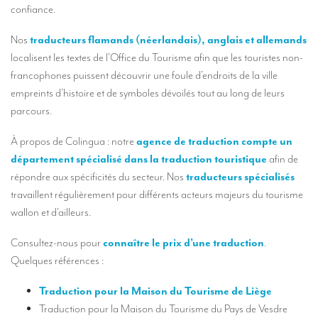
Nos services d’interprétation
confiance.
Interprétation simultanée à distance (en ligne)
Nos
traducteurs flamands (néerlandais), anglais et allemands
localisent les textes de l’Office du Tourisme afin que les touristes non-
Conseils pour organiser votre visioconférence multilingue
francophones puissent découvrir une foule d’endroits de la ville
Des interprètes au niveau européen
empreints d’histoire et de symboles dévoilés tout au long de leurs
parcours.
Interprétation simultanée en cabine
À propos de Colingua : notre
agence de traduction compte un
Interprétation simultanée mobile
département spécialisé dans la traduction touristique
afin de
Interprétation simultanée pour petits groupes
répondre aux spécificités du secteur. Nos
traducteurs spécialisés
travaillent régulièrement pour différents acteurs majeurs du tourisme
Accompagnement de personnalités
wallon et d’ailleurs.
Des interprètes à Bruxelles
Consultez-nous pour
connaître le prix d’une traduction
.
Des interprètes de conférences à Liège
Quelques références :
Combien coûte un interprète ?
Traduction pour la Maison du Tourisme de Liège
TRADUCTION
Traduction pour la Maison du Tourisme du Pays de Vesdre